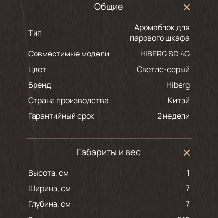
Общие
Аромаблок для
Тип
парового шкафа
Совместимые модели
HIBERG SD 4G
Цвет
светло-серый
Бренд
Hiberg
Страна производства
Китай
Гарантийный срок
2 недели
Габариты и вес
Высота, см
1
Ширина, см
7
Глубина, см
7