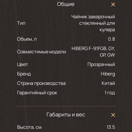
Общие
Чайник заварочный
Тип
стеклянный для
кулера
Объем, л
0.8
HIBERG F-91FGB, GY,
Совместимые модели
GP, GW
Цвет
прозрачный
Бренд
Hiberg
Страна производства
Китай
Гарантийный срок
1 год
Габариты и вес
Высота, см
13.5