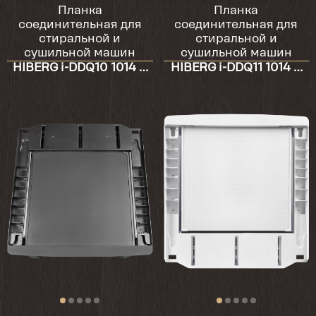
Планка
Планка
Пьём чай с удовольствием
соединительная для
соединительная для
стиральной и
стиральной и
сушильной машин
сушильной машин
HIBERG i-DDQ10 1014 и
HIBERG i-DDQ11 1014 и
2024-02-16
HDQ11 10 Sd
HDQ11 10 W
Разбили старый , заказали этот в точности
как и тот что был .