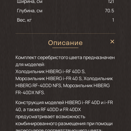
Ширина, см
121
Глубина, см
70.5
Вес, кг
1
Описание
Комплект серебристого цвета предназначен
для моделей:
Холодильник HIBERG i-RF 40D S,
Морозильник HIBERG i-FR 40 S, Холодильник
HIBERG RF-40DD NFS, Морозильник HIBERG
FR-40DX NFS.
Конструкция моделей HIBERG i-RF 40D и i-FR
40, а также RF 40DD и FR 40DX
предусматривает возможность
комбинированного размещения при помощи
аксессуаров соответствующего цвета: