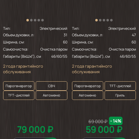
Тип:
Электрический
Тип:
Электрический
Объем духовки, л:
31
Объем духовки, л:
47
Ширина, см:
60
Ширина, см:
60
Самоочистка:
Очистка паром
Самоочистка:
Очистка паром
Габариты (ВхШхГ), см
46/60/55
Габариты (ВхШхГ), см
46/60/55
2 года гарантийного
2 года гарантийного
обслуживания
обслуживания
Парогенератор
СВЧ
Парогенератор
TFT–дисплей
TFT–дисплей
Автоменю
Автоменю
Гриль
- 14%
69 000 ₽
79 000 ₽
59 000 ₽