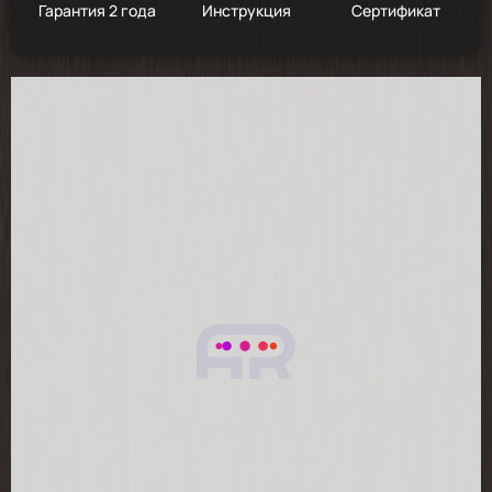
Гарантия 2 года
Инструкция
Сертификат
2025-12-07
Здравствуйте! Впечатления супер, знал ,что
выбирал , постоянно готовят мои девочки,
Hiberg премиальный товар,без
сомнений,спасибо за быструю доставку.
2025-07-24
работает
2025-05-08
Пока проверили только микроволновку, за
40 секунд разогрела стакан воды, не до
кипения...Очень много функций, это круто,
особенно очистка паром, так духовку после
использования,трудно отмыть. Все
функции ещё не проверяли, так как пока не
установили кухню. Дизайн супер, не