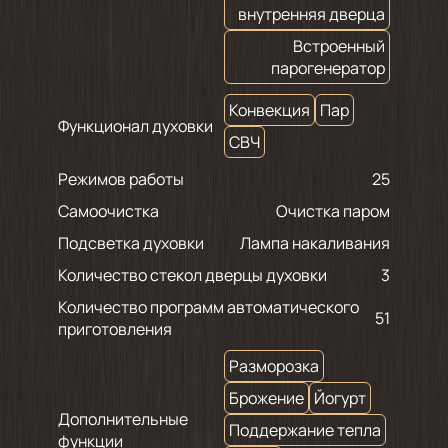
внутренняя дверца
Встроенный
парогенератор
Конвекция
Пар
Функционал духовки
СВЧ
Режимов работы
25
Самоочистка
Очистка паром
Подсветка духовки
Лампа накаливания
Количество стекол дверцы духовки
3
Количество программ автоматического
51
приготовления
Разморозка
Брожение
Йогурт
Дополнительные
Поддержание тепла
функции