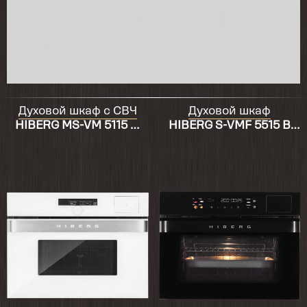
большой размер, в нашем случае-это плюс.
Приобретением довольна, спасибо
продавцу👍
Духовой шкаф с СВЧ
Духовой шкаф
HIBERG MS-VM 5115 W
HIBERG S-VMF 5515 B
SMART
SMART