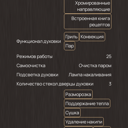
Хромированные
направляющие
Встроенная книга
рецептов
Гриль
Конвекция
Функционал духовки
Пар
Режимов работы
25
Самоочистка
Очистка паром
Подсветка духовки
Лампа накаливания
Количество стекол дверцы духовки
3
Разморозка
Поддержание тепла
Сушка
Удаление накипи