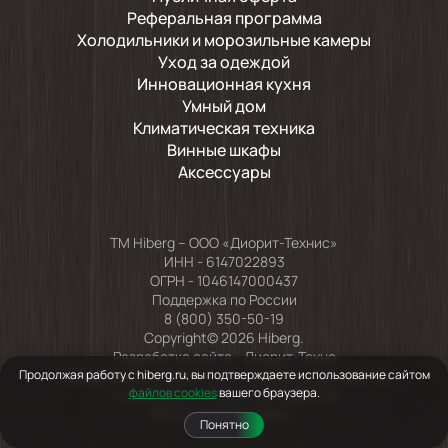
Реферальная программа
Холодильники и морозильные камеры
Уход за одеждой
Инновационная кухня
Умный дом
Климатическая техника
Винные шкафы
Аксессуары
TM Hiberg – ООО «Диорит-Технис»
ИНН - 6147022893
ОГРН - 1046147000437
Поддержка по России
8 (800) 350-50-19
Copyright© 2026 Hiberg.
Разработка сайта -
Диорит-Техно
Информация на сайте носит справочный характер
Продолжая работу с hiberg.ru, вы подтверждаете использование сайтом
файлов cookies
вашего браузера.
и не является публичной офертой
Все права защищены.
Понятно