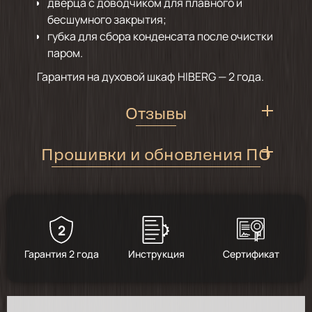
дверца с доводчиком для плавного и
бесшумного закрытия;
губка для сбора конденсата после очистки
паром.
Гарантия на духовой шкаф HIBERG — 2 года.
Отзывы
Прошивки и обновления ПО
Инструкция по обновлению
5
/
2
программного обеспечения
духовых шкафов
2
2025-07-22
Для смены ПО необходимо проделать следующие
Гарантия 2 года
Инструкция
Сертификат
шаги:
доставили быстро упаковка идеально к
интерьеру то что хотели
Создать точку доступа Wi-Fi на телефоне
и подключить к ней духовой шкаф