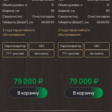
Объем духовки, л:
31
Объем духовки, л:
31
Ширина, см:
60
Ширина, см:
60
Самоочистка:
Очистка паром
Самоочистка:
Очистка паром
Габариты (ВхШхГ), см
46/60/55
Габариты (ВхШхГ), см
46/60/55
2 года гарантийного
2 года гарантийного
обслуживания
обслуживания
Парогенератор
СВЧ
Парогенератор
СВЧ
TFT–дисплей
Автоменю
TFT–дисплей
Автоменю
79 000 ₽
79 000 ₽
В корзину
В корзину