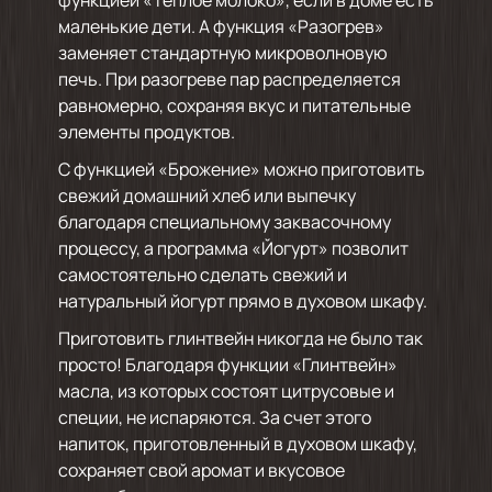
маленькие дети. А функция «Разогрев»
заменяет стандартную микроволновую
печь. При разогреве пар распределяется
равномерно, сохраняя вкус и питательные
элементы продуктов.
С функцией «Брожение» можно приготовить
свежий домашний хлеб или выпечку
благодаря специальному заквасочному
процессу, а программа «Йогурт» позволит
самостоятельно сделать свежий и
натуральный йогурт прямо в духовом шкафу.
Приготовить глинтвейн никогда не было так
просто! Благодаря функции «Глинтвейн»
масла, из которых состоят цитрусовые и
специи, не испаряются. За счет этого
напиток, приготовленный в духовом шкафу,
сохраняет свой аромат и вкусовое