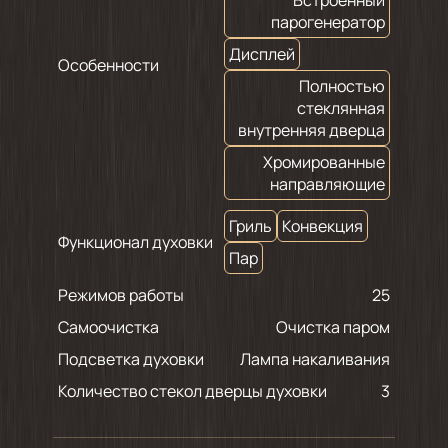
парогенератор
Дисплей
Особенности
Полностью
стеклянная
внутренняя дверца
Хромированные
направляющие
Гриль
Конвекция
Функционал духовки
Пар
Режимов работы
25
Самоочистка
Очистка паром
Подсветка духовки
Лампа накаливания
Количество стекол дверцы духовки
3