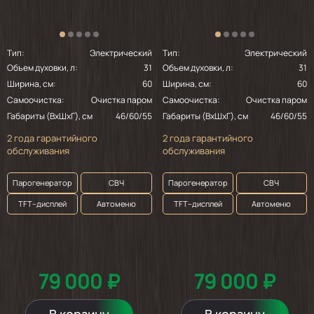
Тип:
Электрический
Тип:
Электрический
Объем духовки, л:
31
Объем духовки, л:
31
Ширина, см:
60
Ширина, см:
60
Самоочистка:
Очистка паром
Самоочистка:
Очистка паром
Габариты (ВхШхГ), см
46/60/55
Габариты (ВхШхГ), см
46/60/55
2 года гарантийного
2 года гарантийного
обслуживания
обслуживания
Парогенератор
СВЧ
Парогенератор
СВЧ
TFT–дисплей
Автоменю
TFT–дисплей
Автоменю
79 000 ₽
79 000 ₽
В корзину
В корзину