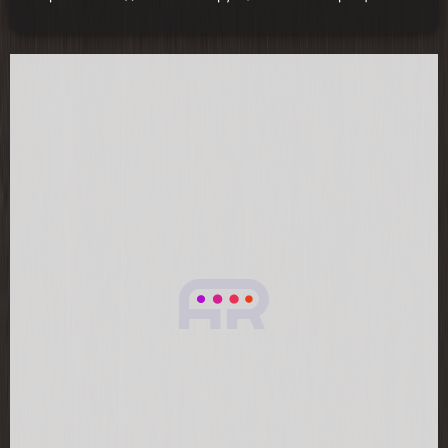
шаги:
Создать точку доступа Wi-Fi на телефоне
и подключить к ней духовой шкаф
После успешного подключения зайти во
вкладку «Система» и выбрать
«Обновить»
! Во время обновления до перезагрузки
НЕ нажимать на кнопки
После обновления изображение на
дисплее перезагрузится, и духовой шкаф
будет готов к работе
Скачать подробную инструкцию