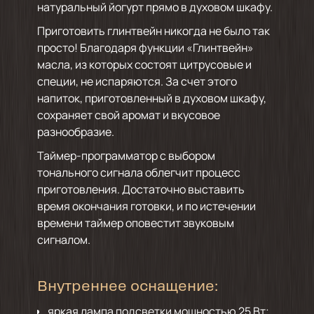
натуральный йогурт прямо в духовом шкафу.
Приготовить глинтвейн никогда не было так
просто! Благодаря функции «Глинтвейн»
масла, из которых состоят цитрусовые и
специи, не испаряются. За счет этого
напиток, приготовленный в духовом шкафу,
сохраняет свой аромат и вкусовое
разнообразие.
Таймер-программатор с выбором
тонального сигнала облегчит процесс
приготовления. Достаточно выставить
время окончания готовки, и по истечении
времени таймер оповестит звуковым
сигналом.
Внутреннее оснащение:
яркая лампа подсветки мощностью 25 Вт;