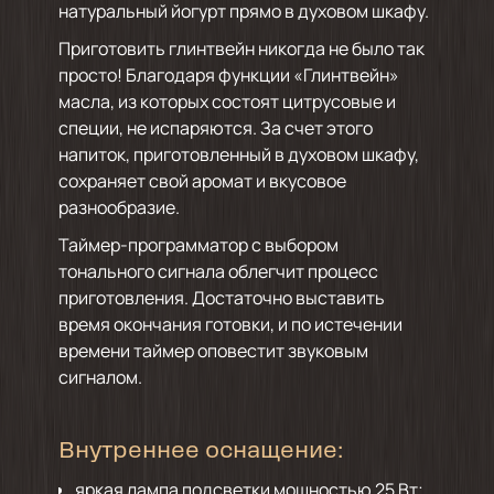
натуральный йогурт прямо в духовом шкафу.
Приготовить глинтвейн никогда не было так
просто! Благодаря функции «Глинтвейн»
масла, из которых состоят цитрусовые и
специи, не испаряются. За счет этого
напиток, приготовленный в духовом шкафу,
сохраняет свой аромат и вкусовое
разнообразие.
Таймер-программатор с выбором
тонального сигнала облегчит процесс
приготовления. Достаточно выставить
время окончания готовки, и по истечении
времени таймер оповестит звуковым
сигналом.
Внутреннее оснащение:
яркая лампа подсветки мощностью 25 Вт;