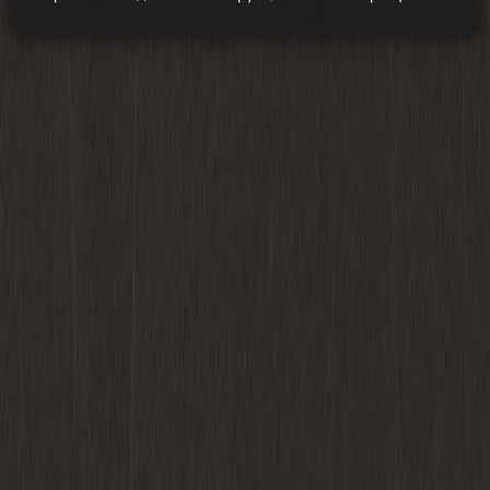
шаги:
Создать точку доступа Wi-Fi на телефоне
и подключить к ней духовой шкаф
После успешного подключения зайти во
вкладку «Система» и выбрать
«Обновить»
! Во время обновления до перезагрузки
НЕ нажимать на кнопки
После обновления изображение на
дисплее перезагрузится, и духовой шкаф
будет готов к работе
Скачать подробную инструкцию