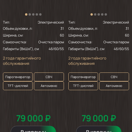
Тип:
Электрический
Тип:
Электрический
Объем духовки, л:
31
Объем духовки, л:
31
Ширина, см:
60
Ширина, см:
60
Самоочистка:
Очистка паром
Самоочистка:
Очистка паром
Габариты (ВхШхГ), см
46/60/55
Габариты (ВхШхГ), см
46/60/55
2 года гарантийного
2 года гарантийного
обслуживания
обслуживания
Парогенератор
СВЧ
Парогенератор
СВЧ
TFT–дисплей
Автоменю
TFT–дисплей
Автоменю
79 000 ₽
79 000 ₽
В корзину
В корзину