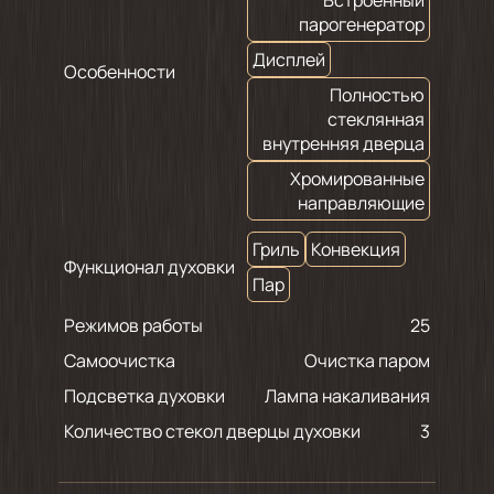
парогенератор
Дисплей
Особенности
Полностью
стеклянная
внутренняя дверца
Хромированные
направляющие
Гриль
Конвекция
Функционал духовки
Пар
Режимов работы
25
Самоочистка
Очистка паром
Подсветка духовки
Лампа накаливания
Количество стекол дверцы духовки
3