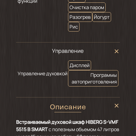
функции
Очистка паром
Разогрев
Йогурт
Рис
Управление
Дисплей
Управление духовкой
Программы
автоприготовления
Описание
Встраиваемый духовой шкаф HIBERG S-VMF
5515 B SMART
с полезным объемом 47 литров