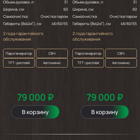
Объем духовки, л:
31
Объем духовки, л:
31
Ширина, см:
60
Ширина, см:
60
Самоочистка:
Очистка паром
Самоочистка:
Очистка паром
Габариты (ВхШхГ), см
46/60/55
Габариты (ВхШхГ), см
46/60/55
2 года гарантийного
2 года гарантийного
обслуживания
обслуживания
Парогенератор
СВЧ
Парогенератор
СВЧ
TFT–дисплей
Автоменю
TFT–дисплей
Автоменю
79 000 ₽
79 000 ₽
В корзину
В корзину