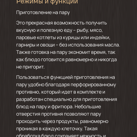
Режимы и функции
Приготовление на пару
Это прекрасная возможность получить
вкусную и полезную еду – рыбу, мясо,
паровые котлеты из курицы или индейки,
гарниры и овощи – без использования масла.
Также готовка на пару экономит время, так
как блюдо готовится равномерно и никогда
не пригорит.
Пользоваться функцией приготовления на
пару удобно благодаря перфорированному
противню, который идет в комплекте и
разработан специально для приготовления
блюд на пару и фритюра. Небольшие
отверстия противня позволяют пару
проходить через продукты, равномерно
проникая в каждую клеточку. Такая
обработка блюд сохраняет нежность и