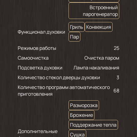
Встроенный
парогенератор
Гриль
Конвекция
Функционал духовки
Пар
Режимов работы
25
Самоочистка
Очистка паром
Подсветка духовки
Лампа накаливания
Количество стекол дверцы духовки
3
Количество программ автоматического
68
приготовления
Разморозка
Брожение
Поддержание тепла
Дополнительные
Сушка