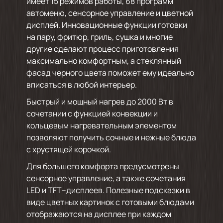
имеет 15 режимов работы, 68 программ
автоменю, сенсорное управление и цветной
дисплей. Инновационные функции готовки
на пару, фритюр, гриль, сушка и многие
другие сделают процесс приготовления
максимально комфортным, а стеклянный
фасад черного цвета поможет ему идеально
вписаться в любой интерьер.
Быстрый и мощный нагрев до 2000 Вт в
сочетании с функцией конвекции и
кольцевым нагревательным элементом
позволяют получить сочные и нежные блюда
с хрустящей корочкой.
Для большего комфорта предусмотрены
сенсорное управление, а также сочетания
LED и TFT–дисплеев. Полезные подсказки в
виде цветных картинок с готовыми блюдами
отображаются на дисплее при каждом