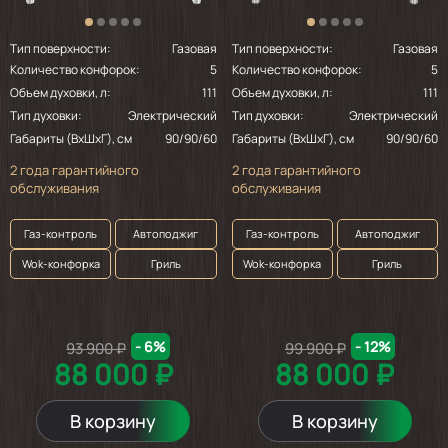
Тип поверхности:
Газовая
Тип поверхности:
Газовая
Количество конфорок:
5
Количество конфорок:
5
Объем духовки, л:
111
Объем духовки, л:
111
Тип духовки:
Электрический
Тип духовки:
Электрический
Габариты (ВхШхГ), см
90/90/60
Габариты (ВхШхГ), см
90/90/60
2 года гарантийного
2 года гарантийного
обслуживания
обслуживания
Газ-контроль
Автоподжиг
Газ-контроль
Автоподжиг
Wok-конфорка
Гриль
Wok-конфорка
Гриль
- 6%
- 12%
93 900 ₽
99 900 ₽
88 000 ₽
88 000 ₽
В корзину
В корзину