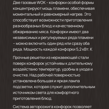
Две газовые WOK - конфорки особой формы
концентрируют мощь пламени, обеспечивая
моментальный и равномерный нагрев. Это
способствует возможности приготовления
разнообразных блюд и качественному
обжариванию мяса. Конфорки имеют два
независимых и регулируемых ряда пламени
– можно включить один ряд или сразу оба
ряда. Мощность каждой конфорки 5,2 кВт. К
Прочные решетки из нержавеющей стали
поверх конфорок устойчивы к длительному
воздействию температур, удобны в уходе и
очистке. Над рабочей поверхностью
установлена большая и яркая лампа
подсветки, которая служит дополнительным
источником света для комфортного
приготовления блюд.
Система авторозжига конфорок позволяет