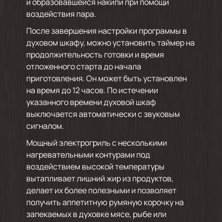
и образовавшейся накипи при помощи
воздействия пара.
После завершения настройки программы в
духовом шкафу, можно установить таймер на
продолжительность готовки и время
отложенного старта до начала
приготовления. Он может быть установлен
на время до 12 часов. По истечении
указанного времени духовой шкаф
выключается автоматически с звуковым
сигналом.
Мощный электрогриль с несколькими
нагревательными контурами под
воздействием высокой температуры
вытапливает лишний жир из продуктов,
делает их более полезными и позволяет
получить аппетитную румяную корочку на
запекаемых в духовке мясе, рыбе или