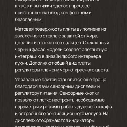
шкафа и вытяжки сделает процесс
приготовления блюд комфортным и
безопасным.
Матовая поверхность плиты выполнена из
закаленного стекла с защитой от жира,
царапин и отпечатков пальцев. Стеклянный
черный фасад модели создает элегантную
интеграцию в дизайн любого интерьера
кухни. Дополняют общий вид плиты
регуляторы пламени черно-красного цвета.
Управление плитой становится еще проще
благодаря двум сенсорным дисплеям и
регулятору питания. Сенсорные кнопки
позволяют легко настроить необходимые
параметры и режимы работы духового шкафа
и встроенного вентиляционного модуля. На
дисплеях отображаются индикаторы
температуры, времени, программ и функций,