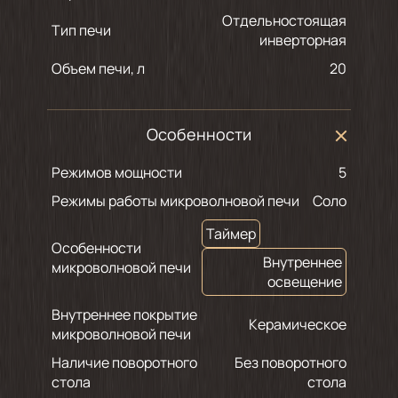
Отдельностоящая
Тип печи
инверторная
Объем печи, л
20
Особенности
Режимов мощности
5
Режимы работы микроволновой печи
Соло
Таймер
Особенности
Внутреннее
микроволновой печи
освещение
Внутреннее покрытие
Керамическое
микроволновой печи
Наличие поворотного
Без поворотного
стола
стола