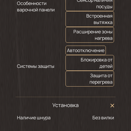
Сенсор наличия
Особенности
посуды
варочной панели
Встроенная
вытяжка
Расширение зоны
нагрева
Автоотключение
Блокировка от
Системы защиты
детей
Защита от
перегрева
Установка
Наличие шнура
Без вилки