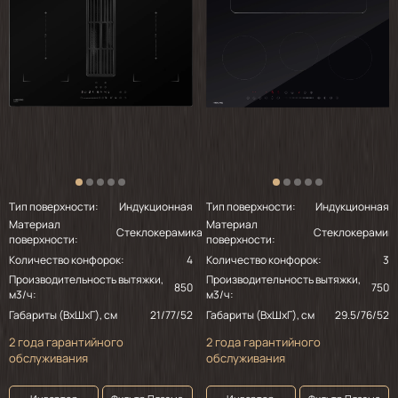
Тип поверхности:
Индукционная
Тип поверхности:
Индукционная
Материал
Материал
Стеклокерамика
Стеклокерамик
поверхности:
поверхности:
Количество конфорок:
4
Количество конфорок:
3
Производительность вытяжки,
Производительность вытяжки,
850
750
м3/ч:
м3/ч:
Габариты (ВхШхГ), см
21/77/52
Габариты (ВхШхГ), см
29.5/76/52
2 года гарантийного
2 года гарантийного
обслуживания
обслуживания