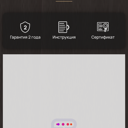
2
5
/
2
Гарантия 2 года
Инструкция
Сертификат
2026-03-06
Отличная плита, комфортная, вытяжка с 5
режимами, тянет отлично. Продавцу
респект, упаковано практично, пришла в
срок. Рекомендую 🔥🔥🔥🔥
2026-01-08
Товар пришел, после установки дополн