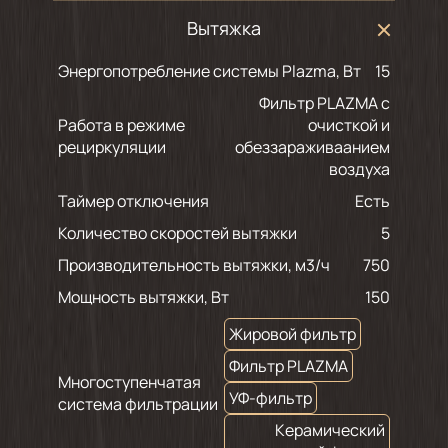
Вытяжка
Энергопотребление системы Plazma, Вт
15
Фильтр PLAZMA с
Работа в режиме
очисткой и
рециркуляции
обеззараживаанием
воздуха
Таймер отключения
Есть
Количество скоростей вытяжки
5
Производительность вытяжки, м3/ч
750
Мощность вытяжки, Вт
150
Жировой фильтр
Фильтр PLAZMA
Многоступенчатая
УФ-фильтр
система фильтрации
Керамический