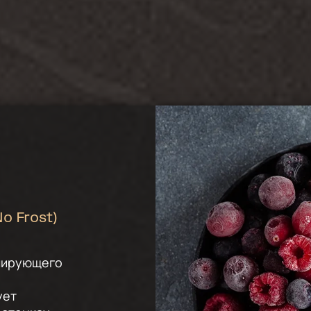
o Frost)
лирующего
ует