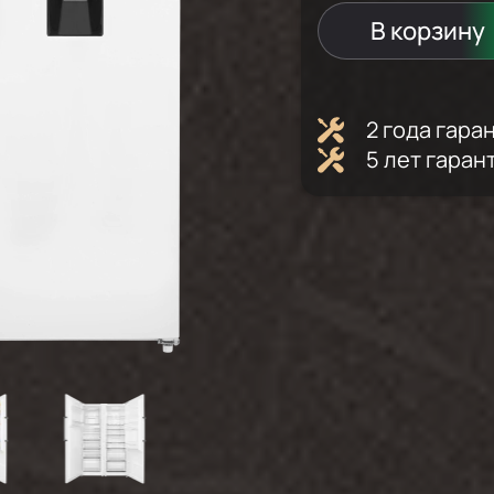
В корзину
2 года гар
5 лет гаран