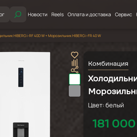
ог
Новости
Reels
Оплата и доставка
Сервис
ильник HIBERG i-RF 40D W + Морозильник HIBERG i-FR 40 W
Комбинация
Холодильни
Морозильни
Цвет:
белый
181 000