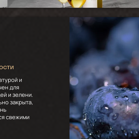
ости
атурой и
чен для
ей и зелени.
ьно закрыта,
ень
тся свежими