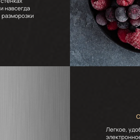
 стенках
 и навсегда
й разморозки
С
Легкое, удо
электронное