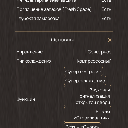
Антибактериальная защита
есть
Поглощение запахов (Fresh Space)
есть
Глубокая заморозка
есть
Основные
Управление
Сенсорное
Тип охлаждения
Компрессорный
Суперзаморозка
Суперохлаждение
Звуковая
сигнализация
Функции
открытой двери
Режим
«Стерилизация»
Режим «Смарт»