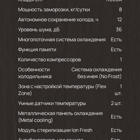
Мощность заморозки, кг/сутки
8
Автономное сохранение холода, ч
12
Уровень шума, дБ
36
Многопоточная система охлаждения
есть
Функция памяти
есть
Количество компрессоров
1
Особенности
Система охлаждения
холодильника
без инея (No Frost)
Зона с настройкой температуры (Flex
1
Zone)
шт.
Умные датчики температуры
2 шт.
Металлическая панель охлаждения
есть
(Metal cooling)
Модуль стерилизации Ion Fresh
есть