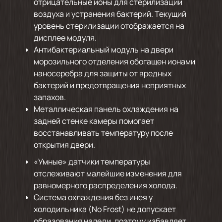
отрицательные ионы для стерилизации
воздуха и устранения бактерий. Текущий
уровень стерилизации отображается на
дисплее модуля.
Антибактериальный модуль на двери
морозильного отделения обогащен ионами
наносеребра для защиты от вредных
бактерий и предотвращения неприятных
запахов.
Металлическая панель охлаждения на
задней стенке камеры помогает
восстанавливать температуру после
открытия двери.
«Умные» датчики температуры
отслеживают малейшие изменения для
равномерного распределения холода.
Система охлаждения без инея у
холодильника (No Frost) не допускает
образования наледи, поэтому избавляет