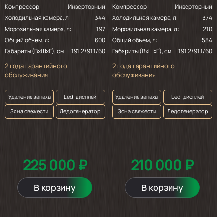
Компрессор:
Инверторный
Компрессор:
Инверторный
Холодильная камера, л:
344
Холодильная камера, л:
374
Морозильная камера, л:
197
Морозильная камера, л:
210
Общий объем, л:
600
Общий объем, л:
584
Габариты (ВхШхГ), см
191.2/91.1/60
Габариты (ВхШхГ), см
191.2/91.1/60
2 года гарантийного
2 года гарантийного
обслуживания
обслуживания
Удаление запаха
Led-дисплей
Удаление запаха
Led-дисплей
Зона свежести
Ледогенератор
Зона свежести
Ледогенератор
225 000 ₽
210 000 ₽
В корзину
В корзину