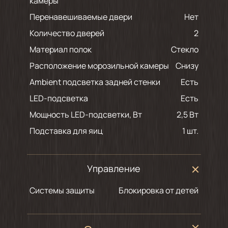
камеры
Перенавешиваемые двери
Нет
Количество дверей
2
Материал полок
Стекло
Расположение морозильной камеры
Снизу
Ambient подсветка задней стенки
есть
LED-подсветка
есть
Мощность LED-подсветки, Вт
2,5 Вт
Подставка для яиц
1 шт.
Управление
Системы защиты
Блокировка от детей