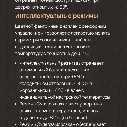
открывает полный доступ к ящикам при
дверях, открытых на 90°.
Интеллектуальные режимы
Цветной фантомный дисплей с сенсорным
управлением позволяет с легкостью менять
параметры холодильника – выбрать
подходящий режим или установить
температуру с точностью до 0,1 °C.
Интеллектуальный режим выстраивает
оптимальный баланс свежести и
энергопотребления при +5 °C в
холодильном отделении, -18 °C - в
морозильном и +4 °C - в зоне с
индивидуальной настройкой температуры.
Режим «Суперохлаждение» ускоренно
снижает температуру в холодильном
отделении до +2 °С (на 6 часов).
Режим «Суперзаморозка» обеспечивает