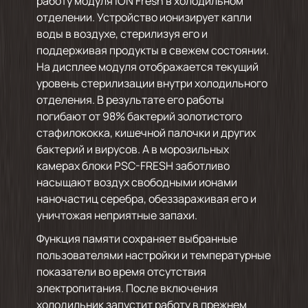
работу модуля ION Fresh в холодильном
отделении. Устройство ионизирует капли
воды в воздухе, стерилизуя его и
поддерживая продукты в свежем состоянии.
На дисплее модуля отображается текущий
уровень стерилизации внутри холодильного
отделения. В результате его работы
погибают от 98% бактерий золотистого
стафилококка, кишечной палочки и других
бактерий и вирусов. А в морозильных
камерах блоки PSC-FRESH заботливо
насыщают воздух свободными ионами
наночастиц серебра, обеззараживая его и
уничтожая неприятные запахи.
Функция памяти сохраняет выбранные
пользователями настройки и температурные
показатели во время отсутствия
электропитания. После включения
холодильник запустит работу в прежнем