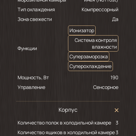
Тип охлаждения
Компрессорный
Зона свежести
Да
Ионизатор
Система контроля
влажности
Функции
Суперзаморозка
Суперохлаждение
Мощность, Вт
190
Управление
Сенсорное
Корпус
Количество полок в холодильной камере
3
Количество ящиков в холодильной камере
3