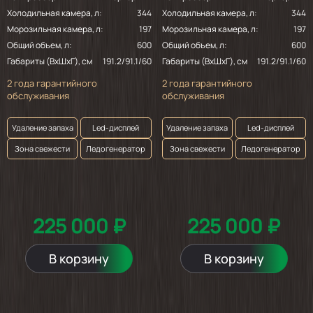
Холодильная камера, л:
344
Холодильная камера, л:
344
Морозильная камера, л:
197
Морозильная камера, л:
197
Общий объем, л:
600
Общий объем, л:
600
Габариты (ВхШхГ), см
191.2/91.1/60
Габариты (ВхШхГ), см
191.2/91.1/60
2 года гарантийного
2 года гарантийного
обслуживания
обслуживания
Удаление запаха
Led-дисплей
Удаление запаха
Led-дисплей
Зона свежести
Ледогенератор
Зона свежести
Ледогенератор
225 000 ₽
225 000 ₽
В корзину
В корзину