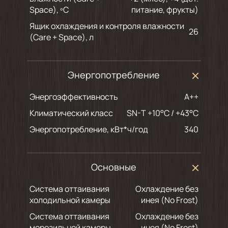
Space), ºC
питание, фрукты)
Ящик охлаждения и контроля влажности
26
(Care + Space), л
Энергопотребление
Энергоэффективность
A++
Климатический класс
SN-T +10°C / +43°C
Энергопотребление, кВт*ч/год
340
Основные
Система оттаивания
Охлаждение без
холодильной камеры
инея (No Frost)
Система оттаивания
Охлаждение без
морозильной камеры
инея (No Frost)