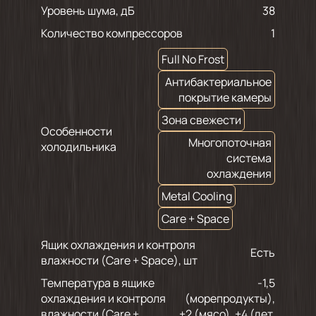
Уровень шума, дБ
38
Количество компрессоров
1
Full No Frost
Антибактериальное
покрытие камеры
Зона свежести
Особенности
Многопоточная
холодильника
система
охлаждения
Metal Cooling
Care + Space
Ящик охлаждения и контроля
Есть
влажности (Care + Space), шт
Температура в ящике
-1,5
охлаждения и контроля
(морепродукты),
влажности (Care +
+2 (мясо), +4 (дет.