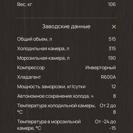
Вес, кг
106
Заводские данные
Общий объем, л
515
Холодильная камера, л
315
Морозильная камера, л
190
Компрессор
Инверторный
Хладагент
R600A
Мощность заморозки, кг/сутки
12
Автономное сохранение холода, ч
8
Температура холодильной камеры,
От 2 до
°С
8
Температура в морозильной
От -24 до
камере, °С
-15