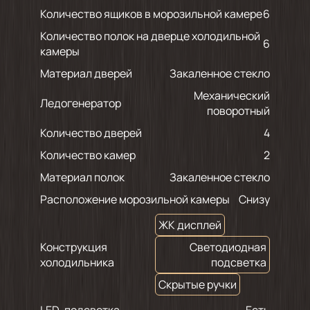
Количество ящиков в морозильной камере
6
Количество полок на дверце холодильной
6
камеры
Материал дверей
Закаленное стекло
Механический
Ледогенератор
поворотный
Количество дверей
4
Количество камер
2
Материал полок
Закаленное стекло
Расположение морозильной камеры
Снизу
ЖК дисплей
Конструкция
Светодиодная
холодильника
подсветка
Скрытые ручки
LED-подсветка
Есть