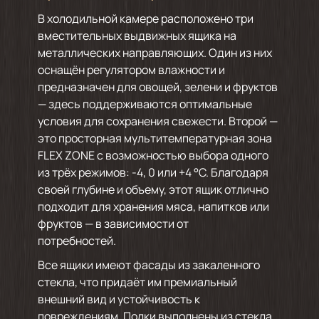
В холодильной камере расположено три
вместительных выдвижных ящика на
металлических направляющих. Один из них
оснащён регулятором влажности и
предназначен для овощей, зелени и фруктов
— здесь поддерживаются оптимальные
условия для сохранения свежести. Второй —
это просторная мультитемпературная зона
FLEX ZONE с возможностью выбора одного
из трёх режимов: -4, 0 или +4 °С. Благодаря
своей глубине и объему, этот ящик отлично
подходит для хранения мяса, напитков или
фруктов — в зависимости от
потребностей.
Все ящики имеют фасады из закаленного
стекла, что придаёт им премиальный
внешний вид и устойчивость к
повреждениям. Полки выполнены из стекла,