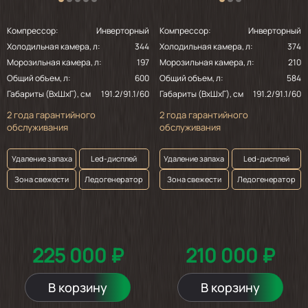
Компрессор:
Инверторный
Компрессор:
Инверторный
Холодильная камера, л:
344
Холодильная камера, л:
374
Морозильная камера, л:
197
Морозильная камера, л:
210
Общий объем, л:
600
Общий объем, л:
584
Габариты (ВхШхГ), см
191.2/91.1/60
Габариты (ВхШхГ), см
191.2/91.1/60
2 года гарантийного
2 года гарантийного
обслуживания
обслуживания
Удаление запаха
Led-дисплей
Удаление запаха
Led-дисплей
Зона свежести
Ледогенератор
Зона свежести
Ледогенератор
225 000 ₽
210 000 ₽
В корзину
В корзину