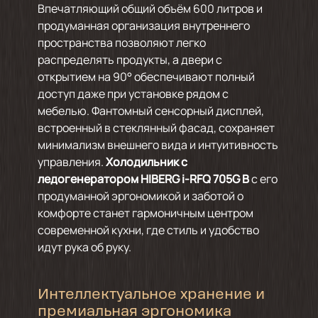
Впечатляющий общий объём 600 литров и
продуманная организация внутреннего
пространства позволяют легко
распределять продукты, а двери с
открытием на 90° обеспечивают полный
доступ даже при установке рядом с
мебелью. Фантомный сенсорный дисплей,
встроенный в стеклянный фасад, сохраняет
минимализм внешнего вида и интуитивность
управления.
Холодильник с
ледогенератором HIBERG i-RFQ 705G B
с его
продуманной эргономикой и заботой о
комфорте станет гармоничным центром
современной кухни, где стиль и удобство
идут рука об руку.
Интеллектуальное хранение и
премиальная эргономика