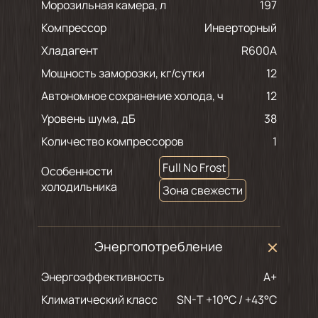
Морозильная камера, л
197
Компрессор
Инверторный
Хладагент
R600A
Мощность заморозки, кг/сутки
12
Автономное сохранение холода, ч
12
Уровень шума, дБ
38
Количество компрессоров
1
Full No Frost
Особенности
холодильника
Зона свежести
Энергопотребление
Энергоэффективность
A+
Климатический класс
SN-T +10°C / +43°C