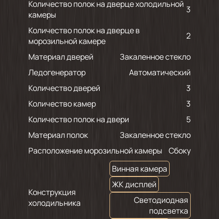
Количество полок на дверце холодильной
3
камеры
Количество полок на дверце в
2
морозильной камере
Материал дверей
Закаленное стекло
Ледогенератор
Автоматический
Количество дверей
3
Количество камер
3
Количество полок на двери
5
Материал полок
Закаленное стекло
Расположение морозильной камеры
Сбоку
Винная камера
ЖК дисплей
Конструкция
Светодиодная
холодильника
подсветка