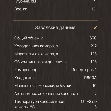
Глубина, см
71
Вес, кг
121
Заводские данные
Общий объем, л
630
Холодильная камера, л
212
Морозильная камера, л
128
Объем винного отделения, л
128
Компрессор
Инверторный
Хладагент
R600A
Мощность заморозки, кг/сутки
10
Автономное сохранение холода, ч
7
Температура холодильной
От +2 до
камеры, °С
8