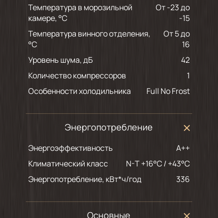
Температура в морозильной
От -23 до
камере, °С
-15
Температура винного отделения,
От 5 до
°C
16
Уровень шума, дБ
42
Количество компрессоров
1
Особенности холодильника
Full No Frost
Энергопотребление
Энергоэффективность
A++
Климатический класс
N-T +16°C / +43°C
Энергопотребление, кВт*ч/год
336
Основные