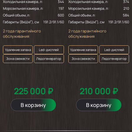
Холодильная камера, л:
344
Холодильная камера, л:
374
Морозильная камера, л:
197
Морозильная камера, л:
210
Общий объем, л:
600
Общий объем, л:
584
Габариты (ВхШхГ), см
191.2/91.1/60
Габариты (ВхШхГ), см
191.2/91.1/60
2 года гарантийного
2 года гарантийного
обслуживания
обслуживания
Удаление запаха
Led-дисплей
Удаление запаха
Led-дисплей
Зона свежести
Ледогенератор
Зона свежести
Ледогенератор
225 000 ₽
210 000 ₽
В корзину
В корзину