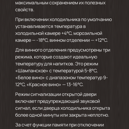
максимальным сохранением их полезных
свойств.
При включении холодильника по умолчанию
устанавливается температура в
холодильной камере +4°С, морозильной
камере — -18°С, винном отделении — +12°С.
Для винного отделения предусмотрены три
режима, которые создают идеальную
температуру для напитков. Это режим
«Шампанское» с температурой 5-8°С,
«Белое вино» с диапазоном температур 9-
12°С, «Красное вино» — 13-16°С.
Режим сигнализации открытой двери
включает предупреждающий звуковой
сигнал, если дверца холодильника открыта
более одной минуты или закрыта неплотно.
За счет функции памяти при отключении