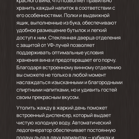
красного вина, что позволяет правильно
хранить каждый напиток в соответствии с
его особенностями. Полки и выдвижной
ящик, выполненные из бука, обеспечивают
удобное размещение бутылок и легкий
доступ к ним. Стеклянная дверца отделения
с защитой от УФ-лучей позволяет
поддерживать оптимальные условия
хранения вина и предотвращает его порчу.
Благодаря встроенному винному отделению
вы сможете не только в любой момент
наслаждаться изысканными и благородными
спиртными напитками, но и удивить гостей
своим прекрасным вкусом.
Утолить жажду в жаркий день поможет
встроенный диспенсер, который выдает
чистую холодную воду. Автоматический
ледогенератор обеспечивает постоянную
подачу льда в двух вариантах — кубиках и