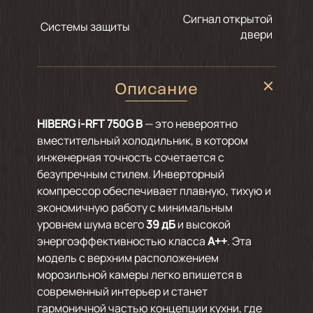
Сигнал открытой
Системы защиты
двери
Описание
HIBERG i-RFT 750G B
— это невероятно
вместительный холодильник, в котором
инженерная точность сочетается с
безупречным стилем. Инверторный
компрессор обеспечивает плавную, тихую и
экономичную работу с минимальным
уровнем шума всего
39 дБ
и высокой
энергоэффективностью класса
А++
. Эта
модель с верхним расположением
морозильной камеры легко впишется в
современный интерьер и станет
гармоничной частью концепции кухни, где