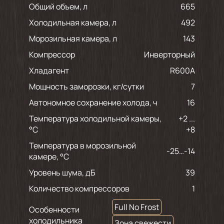
Общий объем, л
665
Холодильная камера, л
492
Морозильная камера, л
143
Компрессор
Инверторный
Хладагент
R600A
Мощность заморозки, кг/сутки
7
Автономное сохранение холода, ч
16
Температура холодильной камеры,
+2 ...
°С
+8
Температура в морозильной
-25…-14
камере, °С
Уровень шума, дБ
39
Количество компрессоров
1
Full No Frost
Особенности
холодильника
Зона свежести