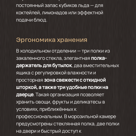
постоянный запас кубиков льда — для
коктейлей, лимонадов или эффектной
подачи блюд.
Эргономика хранения
В холодильном отделении — три полки из
закаленного стекла, элегантная
полка-
держатель для бутылок
, два вместительных
ящика с регулировкой влажности и
просторная
зона свежести с откидной
шторкой,
а также три удобные полки на
дверце
. Такая организация позволяет
хранить овощи, фрукты и деликатесы в
условиях, приближённых к
профессиональным. В морозильной камере
предусмотрены стеклянная полка, две полки
на двери и быстрый доступ к