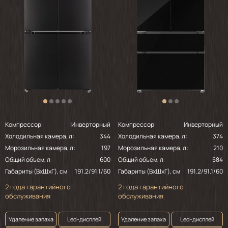
Компрессор:
Инверторный
Компрессор:
Инверторный
Холодильная камера, л:
344
Холодильная камера, л:
374
Морозильная камера, л:
197
Морозильная камера, л:
210
Общий объем, л:
600
Общий объем, л:
584
Габариты (ВхШхГ), см
191.2/91.1/60
Габариты (ВхШхГ), см
191.2/91.1/60
2 года гарантийного
2 года гарантийного
обслуживания
обслуживания
Удаление запаха
Led-дисплей
Удаление запаха
Led-дисплей