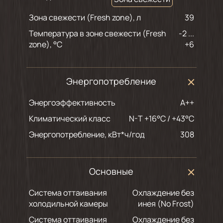
Зона свежести (Fresh zone), л
39
Температура в зоне свежести (Fresh
-2 ...
zone), °С
+6
Энергопотребление
Энергоэффективность
A++
Климатический класс
N-T +16°C / +43°C
Энергопотребление, кВт*ч/год
308
Основные
Система оттаивания
Охлаждение без
холодильной камеры
инея (No Frost)
Система оттаивания
Охлаждение без