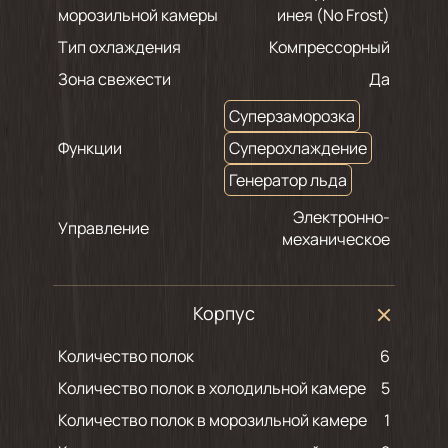
морозильной камеры
инея (No Frost)
Тип охлаждения
Компрессорный
Зона свежести
Да
Суперзаморозка
Функции
Суперохлаждение
Генератор льда
Электронно-
Управление
механическое
Корпус
Количество полок
6
Количество полок в холодильной камере
5
Количество полок в морозильной камере
1