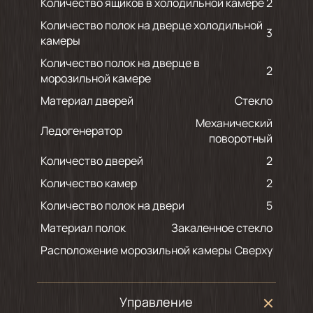
Количество ящиков в холодильной камере
2
Количество полок на дверце холодильной
3
камеры
Количество полок на дверце в
2
морозильной камере
Материал дверей
Стекло
Механический
Ледогенератор
поворотный
Количество дверей
2
Количество камер
2
Количество полок на двери
5
Материал полок
Закаленное стекло
Расположение морозильной камеры
Сверху
Управление