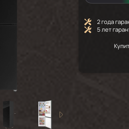
2 года гар
5 лет гара
Купи