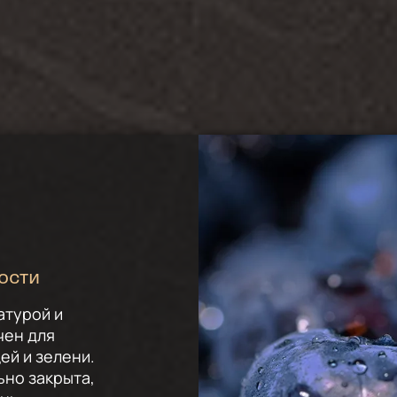
ости
атурой и
чен для
ей и зелени.
ьно закрыта,