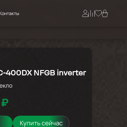
Контакты
-400DX NFGB inverter
текло
 ₽
Купить сейчас