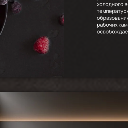
холодного 
температур
образованию
рабочих кам
освобождает