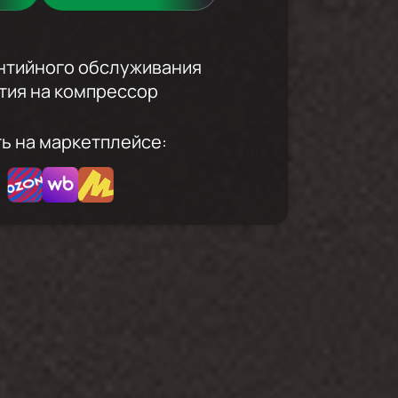
антийного обслуживания
нтия на компрессор
ть на маркетплейсе: