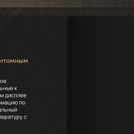
антомным
ное
ьные к
м дисплее
рмацию по
альный
пературу с