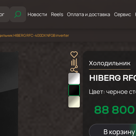
ог
Новости
Reels
Оплата и доставка
Сервис
ильник HIBERG RFC-400DX NFGB inverter
Холодильник
HIBERG RFC
Цвет:
черное с
88 800
В корзину