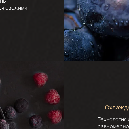
ень
тся свежими
Охлажде
Технология
равномерно