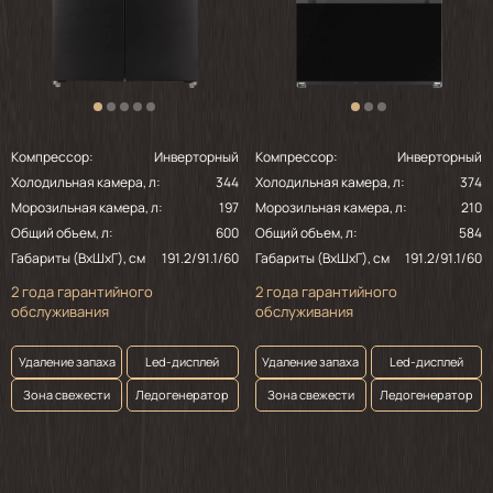
Компрессор:
Инверторный
Компрессор:
Инверторный
Холодильная камера, л:
344
Холодильная камера, л:
374
Морозильная камера, л:
197
Морозильная камера, л:
210
Общий объем, л:
600
Общий объем, л:
584
Габариты (ВхШхГ), см
191.2/91.1/60
Габариты (ВхШхГ), см
191.2/91.1/60
2 года гарантийного
2 года гарантийного
обслуживания
обслуживания
Удаление запаха
Led-дисплей
Удаление запаха
Led-дисплей
Зона свежести
Ледогенератор
Зона свежести
Ледогенератор