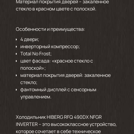
Материал покрытия дверей – закаленное
стекло в красном цвете с полоской.
Особенности и преимущества:
4 двери;
инверторный компрессор;
Total No Frost;
цвет фасада: «красное стекло с
полоской»;
материал покрытия дверей: закаленное
стекло;
фантомный дисплей с сенсорным
управлением.
Холодильник HIBERG RFQ 490DX NFGR
INVERTER – это высококлассное устройство,
которое сочетает в себе техническое