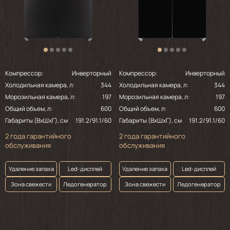
Компрессор:
Инверторный
Компрессор:
Инверторный
Холодильная камера, л:
344
Холодильная камера, л:
344
Морозильная камера, л:
197
Морозильная камера, л:
197
Общий объем, л:
600
Общий объем, л:
600
Габариты (ВхШхГ), см
191.2/91.1/60
Габариты (ВхШхГ), см
191.2/91.1/60
2 года гарантийного
2 года гарантийного
обслуживания
обслуживания
Удаление запаха
Led-дисплей
Удаление запаха
Led-дисплей
Зона свежести
Ледогенератор
Зона свежести
Ледогенератор