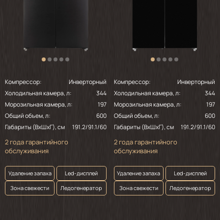
Компрессор:
Инверторный
Компрессор:
Инверторный
Холодильная камера, л:
344
Холодильная камера, л:
344
Морозильная камера, л:
197
Морозильная камера, л:
197
Общий объем, л:
600
Общий объем, л:
600
Габариты (ВхШхГ), см
191.2/91.1/60
Габариты (ВхШхГ), см
191.2/91.1/60
2 года гарантийного
2 года гарантийного
обслуживания
обслуживания
Удаление запаха
Led-дисплей
Удаление запаха
Led-дисплей
Зона свежести
Ледогенератор
Зона свежести
Ледогенератор