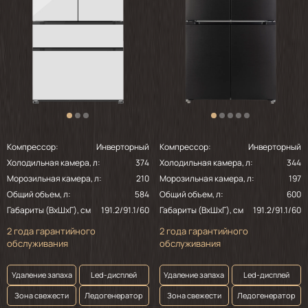
Компрессор:
Инверторный
Компрессор:
Инверторный
Холодильная камера, л:
374
Холодильная камера, л:
344
Морозильная камера, л:
210
Морозильная камера, л:
197
Общий объем, л:
584
Общий объем, л:
600
Габариты (ВхШхГ), см
191.2/91.1/60
Габариты (ВхШхГ), см
191.2/91.1/60
2 года гарантийного
2 года гарантийного
обслуживания
обслуживания
Удаление запаха
Led-дисплей
Удаление запаха
Led-дисплей
Зона свежести
Ледогенератор
Зона свежести
Ледогенератор