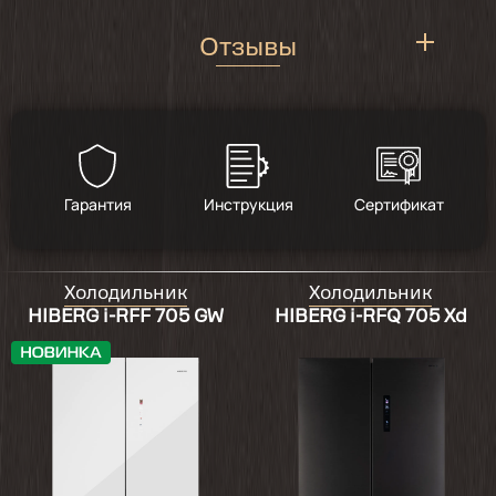
Отзывы
5
/
1
Гарантия
Инструкция
Сертификат
2023-10-23
Холодильник
Холодильник
Хороший вместительный и тихий
HIBERG i-RFF 705 GW
HIBERG i-RFQ 705 Xd