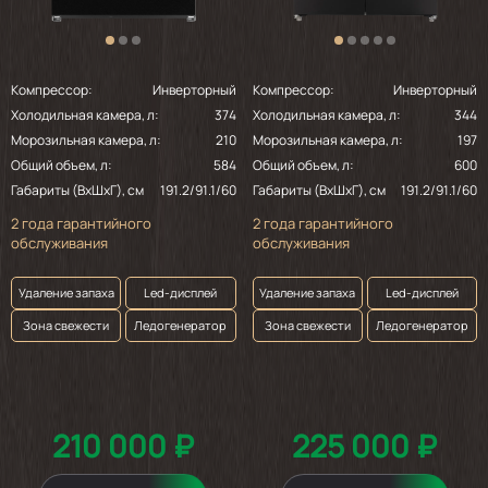
Компрессор:
Инверторный
Компрессор:
Инверторный
Холодильная камера, л:
374
Холодильная камера, л:
344
Морозильная камера, л:
210
Морозильная камера, л:
197
Общий объем, л:
584
Общий объем, л:
600
Габариты (ВхШхГ), см
191.2/91.1/60
Габариты (ВхШхГ), см
191.2/91.1/60
2 года гарантийного
2 года гарантийного
обслуживания
обслуживания
Удаление запаха
Led-дисплей
Удаление запаха
Led-дисплей
Зона свежести
Ледогенератор
Зона свежести
Ледогенератор
210 000 ₽
225 000 ₽