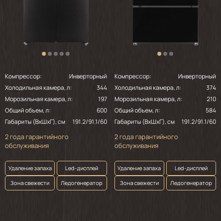
Компрессор:
Инверторный
Компрессор:
Инверторный
Холодильная камера, л:
344
Холодильная камера, л:
374
Морозильная камера, л:
197
Морозильная камера, л:
210
Общий объем, л:
600
Общий объем, л:
584
Габариты (ВхШхГ), см
191.2/91.1/60
Габариты (ВхШхГ), см
191.2/91.1/60
2 года гарантийного
2 года гарантийного
обслуживания
обслуживания
Удаление запаха
Led-дисплей
Удаление запаха
Led-дисплей
Зона свежести
Ледогенератор
Зона свежести
Ледогенератор