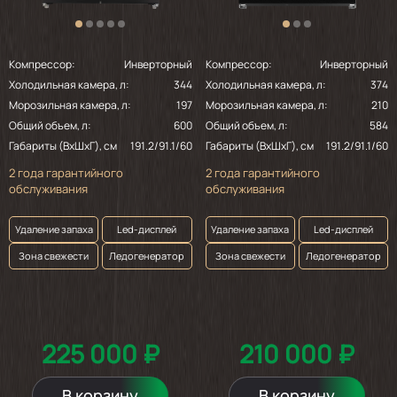
Компрессор:
Инверторный
Компрессор:
Инверторный
Холодильная камера, л:
344
Холодильная камера, л:
374
Морозильная камера, л:
197
Морозильная камера, л:
210
Общий объем, л:
600
Общий объем, л:
584
Габариты (ВхШхГ), см
191.2/91.1/60
Габариты (ВхШхГ), см
191.2/91.1/60
2 года гарантийного
2 года гарантийного
обслуживания
обслуживания
Удаление запаха
Led-дисплей
Удаление запаха
Led-дисплей
Зона свежести
Ледогенератор
Зона свежести
Ледогенератор
225 000 ₽
210 000 ₽
В корзину
В корзину