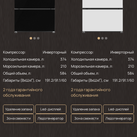
Компрессор:
Инверторный
Компрессор:
Инверторный
Холодильная камера, л:
374
Холодильная камера, л:
374
Морозильная камера, л:
210
Морозильная камера, л:
210
Общий объем, л:
584
Общий объем, л:
584
Габариты (ВхШхГ), см
191.2/91.1/60
Габариты (ВхШхГ), см
191.2/91.1/60
2 года гарантийного
2 года гарантийного
обслуживания
обслуживания
Удаление запаха
Led-дисплей
Удаление запаха
Led-дисплей
Зона свежести
Ледогенератор
Зона свежести
Ледогенератор