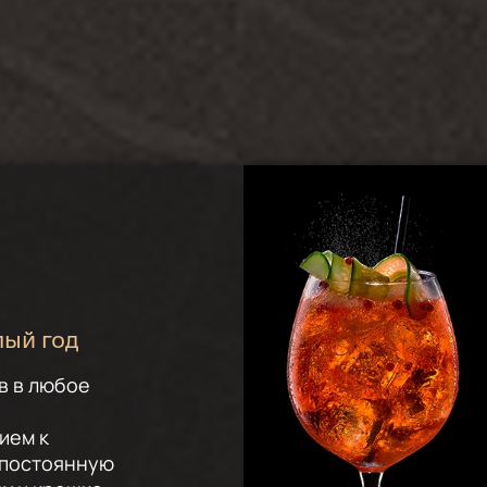
лый год
в в любое
ием к
 постоянную