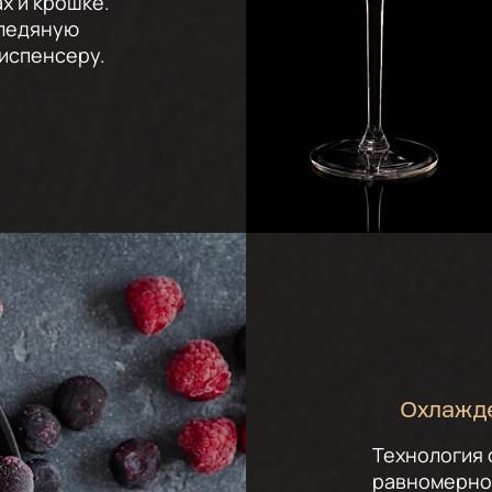
ах и крошке.
 ледяную
диспенсеру.
Охлажде
Технология
равномерно