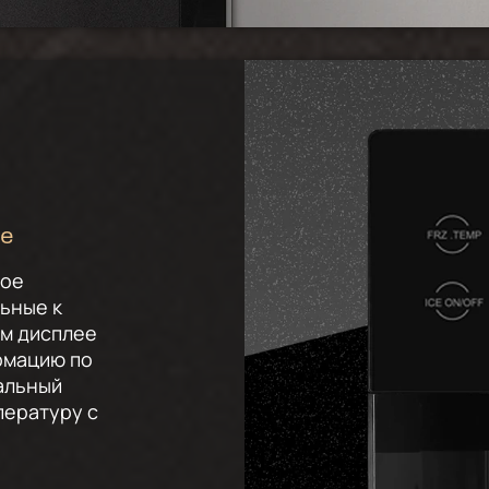
ие
ное
ьные к
м дисплее
рмацию по
альный
пературу с