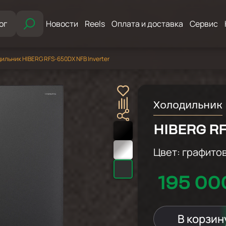
ог
Новости
Reels
Оплата и доставка
Сервис
ильник HIBERG RFS-650DX NFB Inverter
Холодильник
HIBERG RF
Цвет:
графито
195 00
В корзин