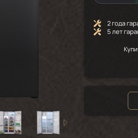
2 года га
5 лет гар
Купи