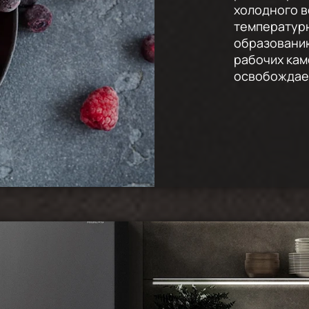
холодного 
температур
образованию
рабочих кам
освобождает