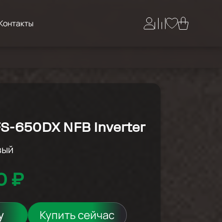
Контакты
S-650DX NFB Inverter
вый
0 ₽
у
Купить сейчас