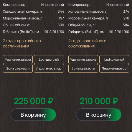
Компрессор:
Инверторный
Компрессор:
Инверторный
Холодильная камера, л:
344
Холодильная камера, л:
374
Морозильная камера, л:
197
Морозильная камера, л:
210
Общий объем, л:
600
Общий объем, л:
584
Габариты (ВхШхГ), см
191.2/91.1/60
Габариты (ВхШхГ), см
191.2/91.1/60
2 года гарантийного
2 года гарантийного
обслуживания
обслуживания
Удаление запаха
Led-дисплей
Удаление запаха
Led-дисплей
Зона свежести
Ледогенератор
Зона свежести
Ледогенератор
225 000 ₽
210 000 ₽
В корзину
В корзину