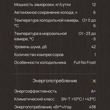
Мощность заморозки, кг/сутки
12
Автономное сохранение холода, ч
6
Температура холодильной камеры,
От 0 до
°С
6
Температура в морозильной
От -23 до
камере, °С
-5
Уровень шума, дБ
42
Количество компрессоров
1
Особенности холодильника
Full No Frost
Энергопотребление
Энергоэффективность
A+
Климатический класс
SN-T +10°C / +43°C
Энергопотребление, кВт*ч/год
438