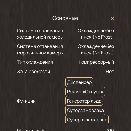
Основные
Система оттаивания
Охлаждение без
холодильной камеры
инея (No Frost)
Система оттаивания
Охлаждение без
морозильной камеры
инея (No Frost)
Тип охлаждения
Компрессорный
Зона свежести
Нет
Диспенсер
Режим «Отпуск»
Функции
Генератор льда
Суперзаморозка
Суперохлаждение
Мощность, Вт
210