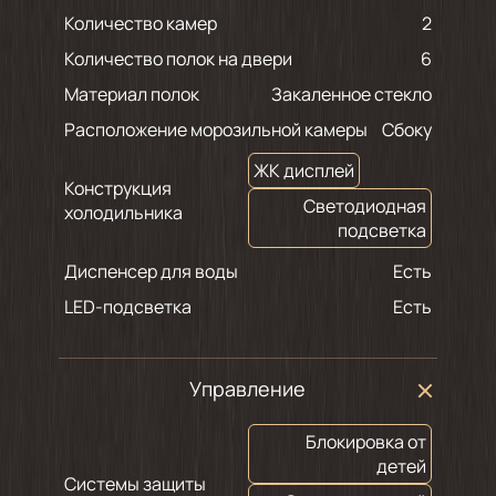
Количество камер
2
Количество полок на двери
6
Материал полок
Закаленное стекло
Расположение морозильной камеры
Сбоку
ЖК дисплей
Конструкция
Светодиодная
холодильника
подсветка
Диспенсер для воды
Есть
LED-подсветка
Есть
Управление
Блокировка от
детей
Системы защиты