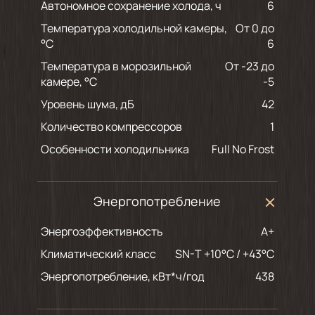
Автономное сохранение холода, ч
6
Температура холодильной камеры,
От 0 до
°С
6
Температура в морозильной
От -23 до
камере, °С
-5
Уровень шума, дБ
42
Количество компрессоров
1
Особенности холодильника
Full No Frost
Энергопотребление
Энергоэффективность
A+
Климатический класс
SN-T +10°C / +43°C
Энергопотребление, кВт*ч/год
438