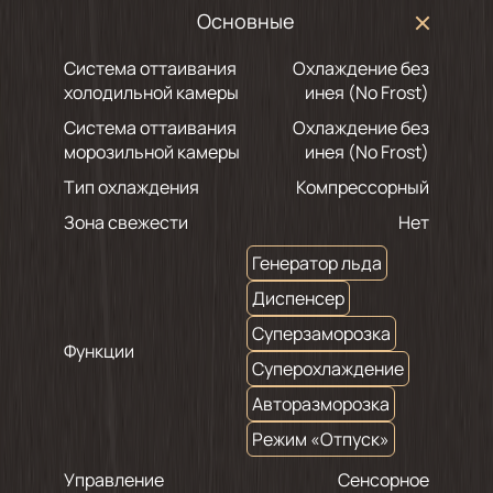
Основные
Система оттаивания
Охлаждение без
холодильной камеры
инея (No Frost)
Система оттаивания
Охлаждение без
морозильной камеры
инея (No Frost)
Тип охлаждения
Компрессорный
Зона свежести
Нет
Генератор льда
Диспенсер
Суперзаморозка
Функции
Суперохлаждение
Авторазморозка
Режим «Отпуск»
Управление
Сенсорное