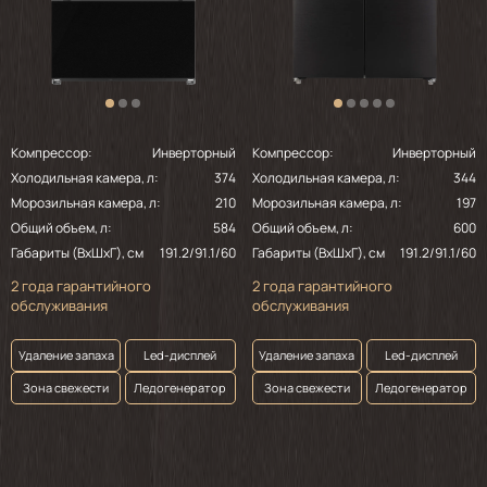
Компрессор:
Инверторный
Компрессор:
Инверторный
Холодильная камера, л:
374
Холодильная камера, л:
344
Морозильная камера, л:
210
Морозильная камера, л:
197
Общий объем, л:
584
Общий объем, л:
600
Габариты (ВхШхГ), см
191.2/91.1/60
Габариты (ВхШхГ), см
191.2/91.1/60
2 года гарантийного
2 года гарантийного
обслуживания
обслуживания
Удаление запаха
Led-дисплей
Удаление запаха
Led-дисплей
Зона свежести
Ледогенератор
Зона свежести
Ледогенератор