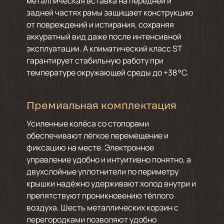
металлическая вставка на передней и
задней частях рамы защищает конструкцию
от повреждений и истирания, сохраняя
аккуратный вид даже после интенсивной
эксплуатации. А климатический класс ST
гарантирует стабильную работу при
температуре окружающей среды до +38 °C.
Премиальная комплектация
Усиленные колёса со стопорами
обеспечивают лёгкое перемещение и
фиксацию на месте. Электронное
управление удобно и интуитивно понятно, а
двухслойные уплотнители по периметру
крышки надёжно удерживают холод внутри и
препятствуют проникновению тёплого
воздуха. Шесть металлических корзин с
перегородками позволяют удобно