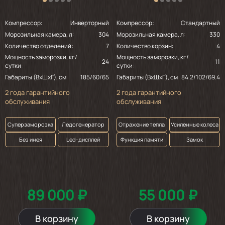
Компрессор:
Инверторный
Компрессор:
Стандартный
Морозильная камера, л:
304
Морозильная камера, л:
330
Количество отделений:
7
Количество корзин:
4
Мощность заморозки, кг/
Мощность заморозки, кг/
24
11
сутки:
сутки:
Габариты (ВхШхГ), см
185/60/65
Габариты (ВхШхГ), см
84.2/102/69.4
2 года гарантийного
2 года гарантийного
обслуживания
обслуживания
Суперзаморозка
Ледогенератор
Отражение тепла
Усиленные колеса
Без инея
Led-дисплей
Функция памяти
Замок
89 000 ₽
55 000 ₽
В корзину
В корзину