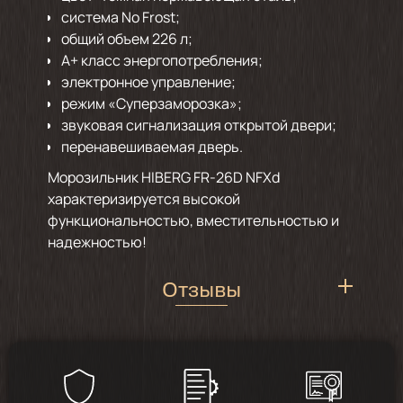
система No Frost;
общий объем 226 л;
А+ класс энергопотребления;
электронное управление;
режим «Суперзаморозка»;
звуковая сигнализация открытой двери;
перенавешиваемая дверь.
Морозильник HIBERG FR-26D NFXd
характеризируется высокой
функциональностью, вместительностью и
надежностью!
Отзывы
5
/
2