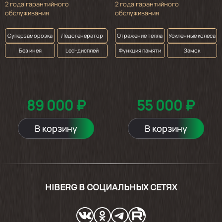
2 года гарантийного
2 года гарантийного
обслуживания
обслуживания
Суперзаморозка
Ледогенератор
Отражение тепла
Усиленные колеса
Без инея
Led-дисплей
Функция памяти
Замок
89 000 ₽
55 000 ₽
В корзину
В корзину
HIBERG В СОЦИАЛЬНЫХ СЕТЯХ