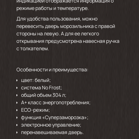
индикацией отображается информация о
режиме работы и температуре.
Для удобства пользования, можно
перевесить дверь морозильника с правой
стороны на левую. А для ее легкого
открывания предусмотрена навесная ручка
с толкателем.
Особенности и преимущества:
цвет: белый;
система No Frost;
общий объем 304 л;
А+ класс энергопотребления;
ECO-режим;
функция «Суперзаморозка»;
электронное управление;
перенавешиваемая дверь.