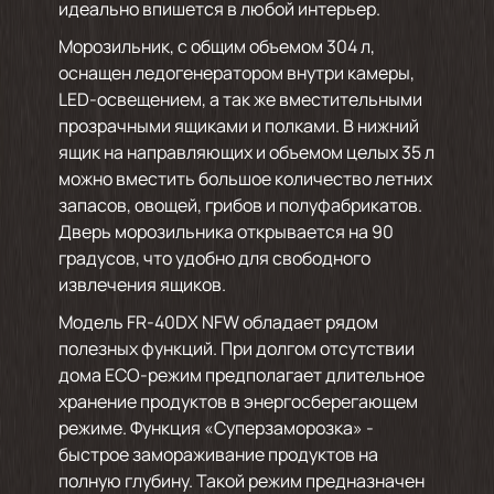
идеально впишется в любой интерьер.
Морозильник, с общим объемом 304 л,
оснащен ледогенератором внутри камеры,
LED-освещением, а так же вместительными
прозрачными ящиками и полками. В нижний
ящик на направляющих и объемом целых 35 л
можно вместить большое количество летних
запасов, овощей, грибов и полуфабрикатов.
Дверь морозильника открывается на 90
градусов, что удобно для свободного
извлечения ящиков.
Модель FR-40DX NFW обладает рядом
полезных функций. При долгом отсутствии
дома ECO-режим предполагает длительное
хранение продуктов в энергосберегающем
режиме. Функция «Суперзаморозка» -
быстрое замораживание продуктов на
полную глубину. Такой режим предназначен