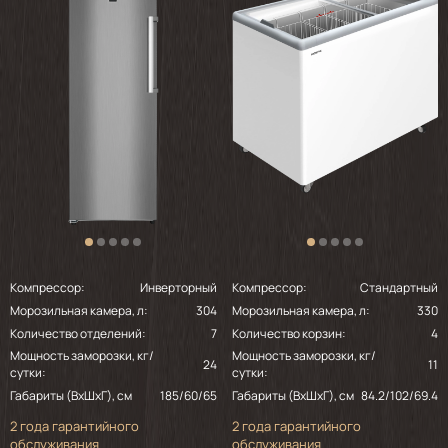
Компрессор:
Инверторный
Компрессор:
Стандартный
Морозильная камера, л:
304
Морозильная камера, л:
330
Количество отделений:
7
Количество корзин:
4
Мощность заморозки, кг/
Мощность заморозки, кг/
24
11
сутки:
сутки:
Габариты (ВхШхГ), см
185/60/65
Габариты (ВхШхГ), см
84.2/102/69.4
2 года гарантийного
2 года гарантийного
обслуживания
обслуживания