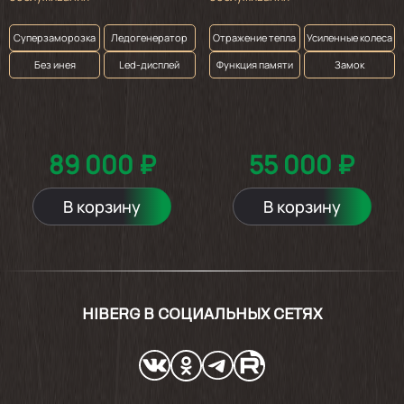
Суперзаморозка
Ледогенератор
Отражение тепла
Усиленные колеса
Без инея
Led-дисплей
Функция памяти
Замок
89 000 ₽
55 000 ₽
В корзину
В корзину
HIBERG В СОЦИАЛЬНЫХ СЕТЯХ