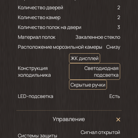
Количество дверей
2
Количество камер
2
Количество полок на двери
3
Материал полок
Закаленное стекло
Расположение морозильной камеры
Снизу
ЖК дисплей
Конструкция
Светодиодная
холодильника
подсветка
Скрытые ручки
LED-подсветка
Есть
Управление
Сигнал открытой
Системы защиты