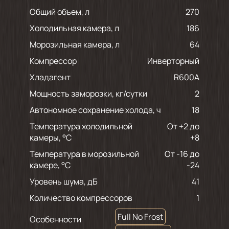
Общий объем, л
270
Холодильная камера, л
186
Морозильная камера, л
64
Компрессор
Инверторный
Хладагент
R600A
Мощность заморозки, кг/сутки
2
Автономное сохранение холода, ч
18
Температура холодильной
От +2 до
камеры, °С
+8
Температура в морозильной
От -16 до
камере, °С
-24
Уровень шума, дБ
41
Количество компрессоров
1
Full No Frost
Особенности