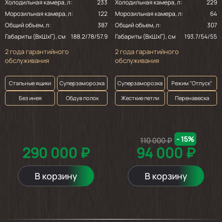
Холодильная камера, л:
233
Холодильная камера, л:
229
Морозильная камера, л:
122
Морозильная камера, л:
64
Общий объем, л:
387
Общий объем, л:
307
Габариты (ВхШхГ), см
188.2/78/57.9
Габариты (ВхШхГ), см
193.7/54/55
2 года гарантийного
2 года гарантийного
обслуживания
обслуживания
Стальные ящики
Суперзаморозка
Суперзаморозка
Режим "Отпуск"
Без инея
Обдув полок
Жесткие петли
Перенавеска
- 15%
110 000 ₽
290 000 ₽
94 000 ₽
В корзину
В корзину