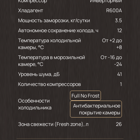
Компрессор
Инверторный
Хладагент
R600A
Мощность заморозки, кг/сутки
3.5
Автономное сохранение холода, ч
12
Температура холодильной
От +2 до
камеры, °С
+8
Температура в морозильной
От -16 до
камере, °С
-24
Уровень шума, дБ
41
Количество компрессоров
1
Full No Frost
Особенности
Антибактериальное
холодильника
покрытие камеры
Зона свежести (Fresh zone), л
26