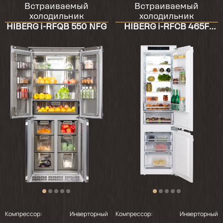
Встраиваемый
Встраиваемый
Внешний вид хороший. Без дефектов. В деле
холодильник
холодильник
не пробовали купили на этапе ремонта.
HIBERG i-RFQB 550 NFG
HIBERG i-RFCB 465F
NFW
2024-10-24
Опыт использования более месяца. Общее
впечатление положительное. Тише чем
предыдущий. До этого был Electrolux-
отправили на пенсию по выслуге более 12
лет. На наш взгляд-тонкие стеклянные
полки. Планирую заказать другие у
мастера. Место в пазах достаточное.
Можно менять расстояние между
полочками. Обе камеры вместительные.
Порадовало кнопочное управление при
установки режимов.
Компрессор:
Инверторный
Компрессор:
Инверторный