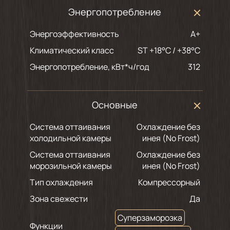
Энергопотребление
Энергоэффективность
A+
Климатический класс
ST +18°C / +38°C
Энергопотребление, кВт*ч/год
312
Основные
Система оттаивания
Охлаждение без
холодильной камеры
инея (No Frost)
Система оттаивания
Охлаждение без
морозильной камеры
инея (No Frost)
Тип охлаждения
Компрессорный
Зона свежести
Да
Суперзаморозка
Функции