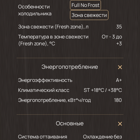
Full No Frost
Особенности
холодильника
Зона свежести
Зона свежести (Fresh zone), л
35
Температура в зоне свежести
от - 3 до
(Fresh zone), °С
+3
Энергопотребление
Энергоэффективность
A+
Климатический класс
ST +18°C / +38°C
Энергопотребление, кВт*ч/год
180
Основные
Система оттаивания
Охлаждение без