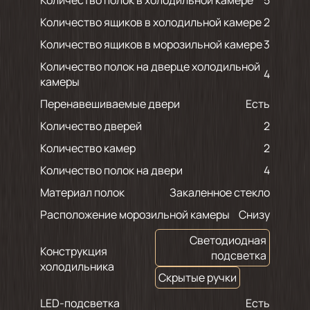
Количество полок в холодильной камере
5
Количество ящиков в холодильной камере
2
Количество ящиков в морозильной камере
3
Количество полок на дверце холодильной
4
камеры
Перенавешиваемые двери
Есть
Количество дверей
2
Количество камер
2
Количество полок на двери
4
Материал полок
Закаленное стекло
Расположение морозильной камеры
Снизу
Светодиодная
Конструкция
подсветка
холодильника
Скрытые ручки
LED-подсветка
Есть