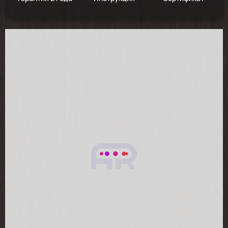
2025-11-10
очень хороший холодильник!!Брала
морозильную камеру этой фирмы ,очень
довольна поэтому и холодильник выбрала
именно Hiberg.Рекомендую к покупке!