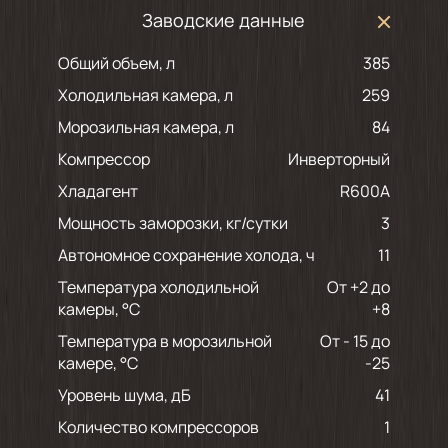
Заводские данные
Общий объем, л
385
Холодильная камера, л
259
Морозильная камера, л
84
Компрессор
Инверторный
Хладагент
R600A
Мощность заморозки, кг/сутки
3
Автономное сохранение холода, ч
11
Температура холодильной
от +2 до
камеры, °С
+8
Температура в морозильной
от - 15 до
камере, °С
-25
Уровень шума, дБ
41
Количество компрессоров
1