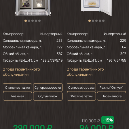
Компрессор:
Инверторный
Компрессор:
Инверторный
Холодильная камера, л:
233
Холодильная камера, л:
229
Морозильная камера, л:
122
Морозильная камера, л:
64
Общий объем, л:
387
Общий объем, л:
307
Габариты (ВхШхГ), см
188.2/78/57.9
Габариты (ВхШхГ), см
193.7/54/55
2 года гарантийного
2 года гарантийного
обслуживания
обслуживания
Стальные ящики
Суперзаморозка
Суперзаморозка
Режим "Отпуск"
Без инея
Обдув полок
Жесткие петли
Перенавеска
- 15%
110 000 ₽
290 000 ₽
94 000 ₽