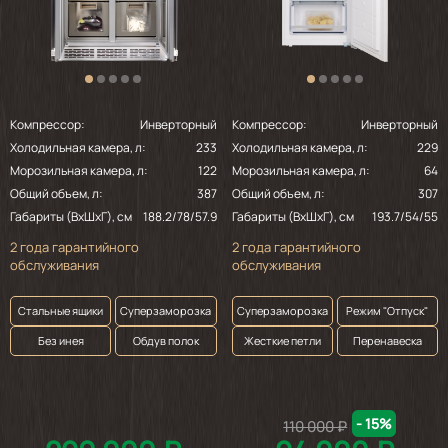
Компрессор:
Инверторный
Компрессор:
Инверторный
Холодильная камера, л:
233
Холодильная камера, л:
229
Морозильная камера, л:
122
Морозильная камера, л:
64
Общий объем, л:
387
Общий объем, л:
307
Габариты (ВхШхГ), см
188.2/78/57.9
Габариты (ВхШхГ), см
193.7/54/55
2 года гарантийного
2 года гарантийного
обслуживания
обслуживания
Стальные ящики
Суперзаморозка
Суперзаморозка
Режим "Отпуск"
Без инея
Обдув полок
Жесткие петли
Перенавеска
- 15%
110 000 ₽