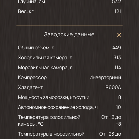
Глубина, см
57.2
Вес, кг
121
Заводские данные
Общий объем, л
449
Холодильная камера, л
313
Морозильная камера, л
114
Компрессор
Инверторный
Хладагент
R600A
Мощность заморозки, кг/сутки
8
Автономное сохранение холода, ч
10
Температура холодильной
от +2 до
камеры, °С
+8
Температура в морозильной
от -23 до