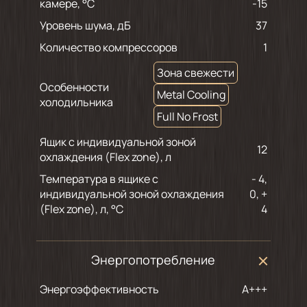
камере, °С
-15
Уровень шума, дБ
37
Количество компрессоров
1
Зона свежести
Особенности
Metal Cooling
холодильника
Full No Frost
Ящик с индивидуальной зоной
12
охлаждения (Flex zone), л
Температура в ящике с
- 4,
индивидуальной зоной охлаждения
0, +
(Flex zone), л, °С
4
Энергопотребление
Энергоэффективность
A+++