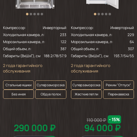
Компрессор:
Инверторный
Компрессор:
Инверторный
Холодильная камера, л:
233
Холодильная камера, л:
229
Морозильная камера, л:
122
Морозильная камера, л:
64
Общий объем, л:
387
Общий объем, л:
307
Габариты (ВхШхГ), см
188.2/78/57.9
Габариты (ВхШхГ), см
193.7/54/55
2 года гарантийного
2 года гарантийного
обслуживания
обслуживания
Стальные ящики
Суперзаморозка
Суперзаморозка
Режим "Отпуск"
Без инея
Обдув полок
Жесткие петли
Перенавеска
- 15%
110 000 ₽
290 000 ₽
94 000 ₽