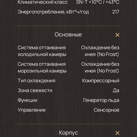
Климатический класс
SN-T +10°C / +43°C
Энергопотребление, кВт*ч/год
217
Основные
Система оттаивания
Охлаждение без
холодильной камеры
инея (No Frost)
Система оттаивания
Охлаждение без
морозильной камеры
инея (No Frost)
Тип охлаждения
Компрессорный
Зона свежести
Да
Функции
Генератор льда
Управление
Сенсорное
Корпус