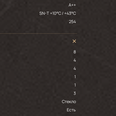
A++
SN-T +10°C / +43°C
254
8
4
4
1
1
3
Стекло
Есть