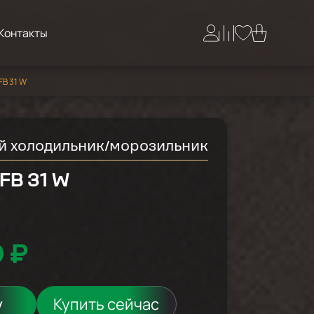
Контакты
FB 31 W
й холодильник/морозильник
FB 31 W
0 ₽
у
Купить сейчас