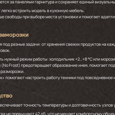
тся за панелями гарнитура и сохраняет единый визуальны
ют легко встроить модель в кухонную мебель.
е свободы при выборе места установки и помогает адапти
 заморозки
я под разные задачи: от хранения свежих продуктов на каж
товок.
ь нужный режим работы: холодильник +2…+8 °C или морози
 (No Frost) предотвращает образование инея, помогает п
 разморозки.
к» помогают настроить работу техники под повседневное 
дство
спечивает точность температуры и долговечность узлов 
тва не превышают 42 дБ, что не мешает комфортному обще