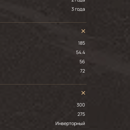
3 года
185
54.4
56
72
300
275
Инверторный