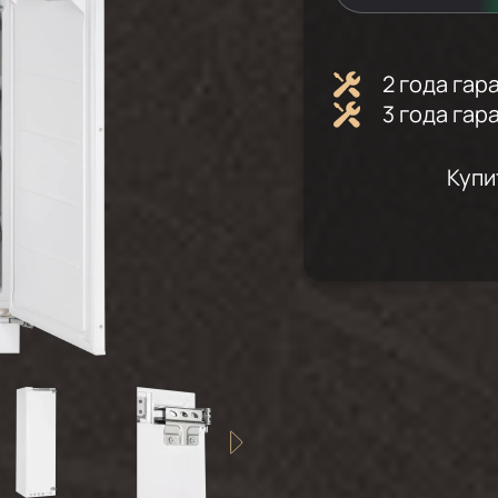
2 года га
3 года гар
Купи