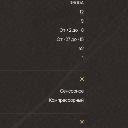
R600A
12
9
от +2 до +8
от -27 до -15
42
1
Сенсорное
Компрессорный