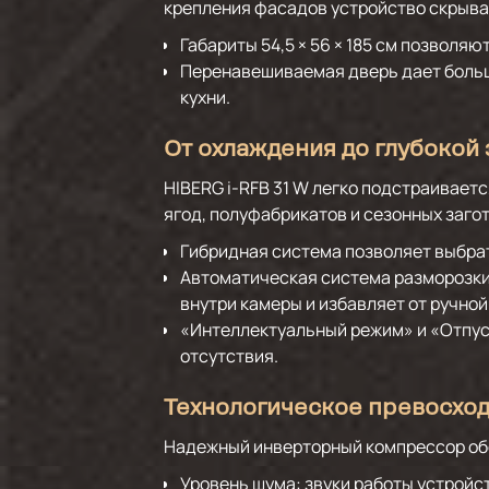
крепления фасадов устройство скрывае
Габариты 54,5 × 56 × 185 см позволя
Перенавешиваемая дверь дает больш
кухни.
От охлаждения до глубокой
HIBERG i-RFB 31 W легко подстраиваетс
ягод, полуфабрикатов и сезонных заго
Гибридная система позволяет выбрат
Автоматическая система разморозки
внутри камеры и избавляет от ручной
«Интеллектуальный режим» и «Отпус
отсутствия.
Технологическое превосхо
Надежный инверторный компрессор обе
Уровень шума: звуки работы устройс