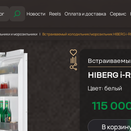
ог
Новости
Reels
Оплата и доставка
Сервис
ьники и морозильники
Встраиваемый холодильник/морозильник HIBERG i-R
Встраиваемы
HIBERG i-R
Цвет:
белый
115 00
В корзин