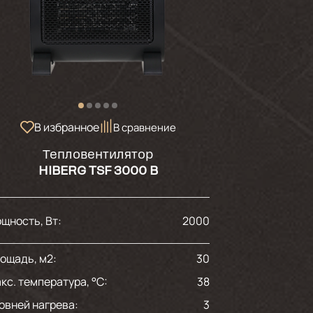
В избранное
В сравнение
Тепловентилятор
HIBERG TSF 3000 B
щность, Вт:
2000
ощадь, м2:
30
кс. температура, °С:
38
овней нагрева:
3