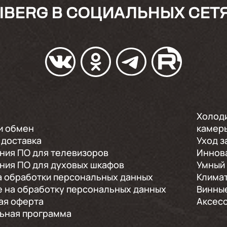
IBERG В СОЦИАЛЬНЫХ СЕТ
Холод
и обмен
камер
 доставка
Уход з
ния ПО для телевизоров
Иннов
ния ПО для духовых шкафов
Умный
а обработки персональных данных
Климат
е на обработку персональных данных
Винны
ая оферта
Аксес
ьная программа