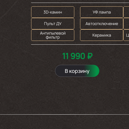
3D-камин
УФ лампа
Пульт ДУ
Автоотключение
Антипылевой
Керамика
Ц
фильтр
11 990 ₽
В корзину