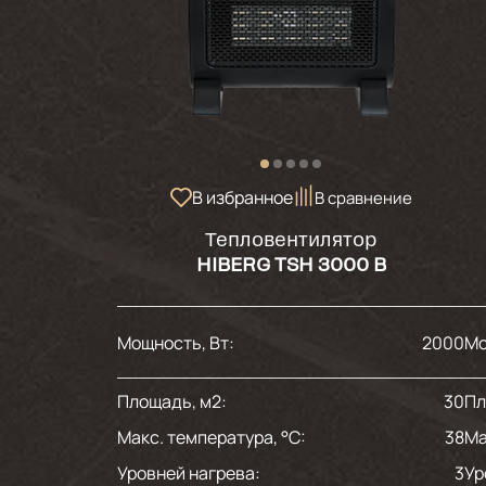
В избранное
В сравнение
Тепловентилятор
HIBERG TSH 3000 B
Мощность, Вт:
2000
Мо
Площадь, м2:
30
Пл
Макс. температура, °С:
38
Ма
Уровней нагрева:
3
Ур