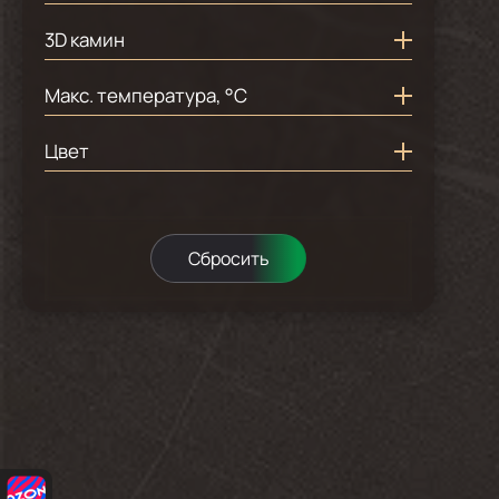
1
Есть
3D камин
1
Нет
1
Есть
Макс. температура, °С
1
Нет
2
38
Цвет
2
черный
Сбросить