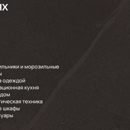
ЯХ
ильники и морозильные
ы
а одеждой
ационная кухня
 дом
ическая техника
е шкафы
суары