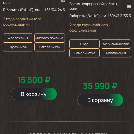
60
мин:
Время непрерывной работы,
66
мин:
Габариты (ВхШхГ), см
165/34/24.5
Габариты (ВхШхГ), см
160/43.3/33.3
2 года гарантийного
обслуживания
2 года гарантийного
обслуживания
4 положения
Автоотключение
6 бар
Мобильный блок
8 режимов
Нагрев 32 сек
Самоочистка
4 положения
15 500 ₽
35 990 ₽
В корзину
В корзину