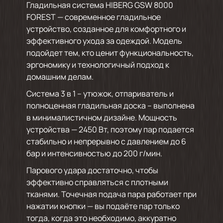
Гладильная система HIBERG GSW 8000
FOREST — современное гладильное
устройство, созданное для комфортного и
эффективного ухода за одеждой. Модель
подойдет тем, кто ценит функциональность,
эргономику и технологичный подход к
домашним делам.
Система 3 в 1 – утюжок, отпариватель и
полноценная гладильная доска – выполнена
в минималистичном дизайне. Мощность
устройства — 2450 Вт, поэтому пар подается
стабильно и непрерывно с давлением до 6
бар и интенсивностью до 200 г/мин.
Парового удара достаточно, чтобы
эффективно справляться с плотными
тканями. Точечная подача пара работает при
нажатии кнопки — вы подаёте пар только
тогда, когда это необходимо, аккуратно