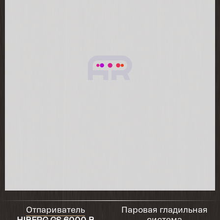
вытаскивается и удобно заливается вода.
Всё пришло в запечатанной коробке, в
комплектности. Покупал за 22 тыс. Сборка
5 минут. Со своими задачами пока
справляется на отлично. Жена довольна.
2025-10-22
Товар пришел в целости и
сохранности.Жена в восторге.Очень
мощный пар.Отглаживает отлично.
2025-09-22
жене очень понравилась покупка
2025-09-04
Модель новая, отзывов еще толком нет, но
Отпариватель
Паровая гладильная
рискнули взять и это конечно супер вещь.