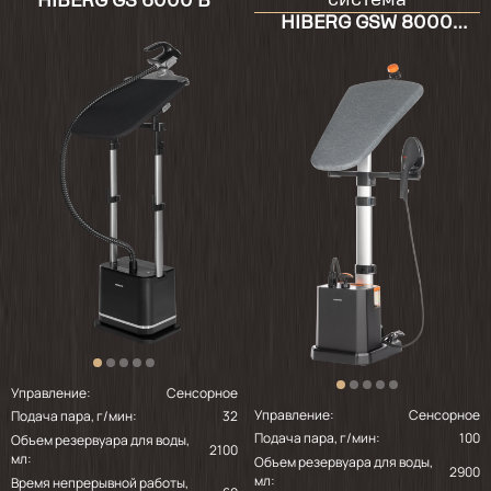
система
HIBERG GS 6000 B
Сперва хотели взять без спинки - гладилки
HIBERG GSW 8000
другую модель, но решили доплатить и
BLACK ORANGE
взяли эту и это супер конечно. Взяли в
зеленом цвете, необычно и красиво
смотрится. Качество самого устройства
очень высокое, все мелочи продуманы.
Место занимает в комнате, учитывайте этот
момент. По сравнению с нашим старым
отпаривателем полярис это небо и земля по
удобству, скорости и качеству работы.
Шорты, рубашки гладить очень удобно. Пар
супер мощный. Единственное в комплекте
только 1 перчатка, могли бы 2 положить,
так как сам утюжок со временем тоже
нагревается. Вода уходит очень активно, на
одну глажку хватает. В целом устройство
работает отлично, надеюсь прослужит
долго👍🏻
Управление:
Сенсорное
Управление:
Сенсорное
Подача пара, г/мин:
32
Подача пара, г/мин:
100
Объем резервуара для воды,
2100
мл:
Объем резервуара для воды,
2900
мл:
Время непрерывной работы,