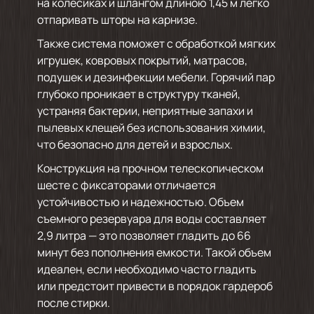
на колесиках и шлангом длиною 1,45 м легко
отпаривать шторы на карнизе.
Также система поможет с обработкой мягких
игрушек, ковровых покрытий, матрасов,
подушек и дезинфекции мебели. Горячий пар
глубоко проникает в структуру тканей,
устраняя бактерии, неприятные запахи и
пылевых клещей без использования химии,
что безопасно для детей и взрослых.
Конструкция на прочном телескопическом
шесте с фиксаторами отличается
устойчивостью и надежностью. Объем
съемного резервуара для воды составляет
2,9 литра — это позволяет гладить до 66
минут без пополнения емкости. Такой объем
идеален, если необходимо часто гладить
или предстоит привести в порядок гардероб
после стирки.