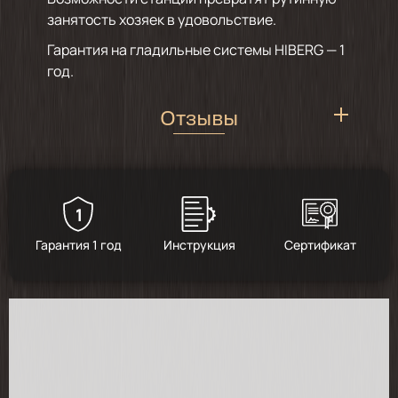
занятость хозяек в удовольствие.
Гарантия на гладильные системы HIBERG — 1
год.
Отзывы
1
5
/
4
Гарантия 1 год
Инструкция
Сертификат
2025-12-25
Выбирал жене в подарок между этой
моделью и тефалем. В итоге выбрал эту
систему, т.к. по сопоставимым
характеристикам вышло в 2 раза дешевле.
Из плюсов по сравнению с тефалем, в три
раза больший резервуар, который