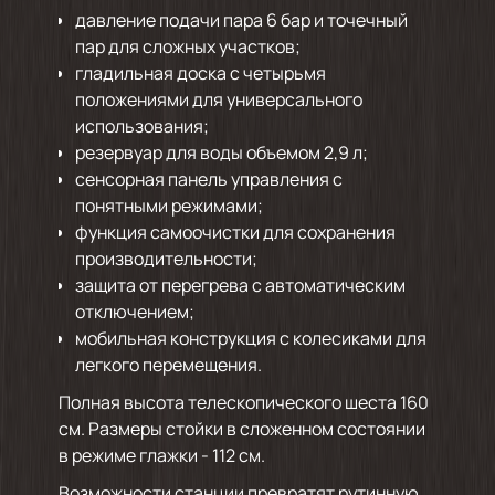
давление подачи пара 6 бар и точечный
пар для сложных участков;
гладильная доска с четырьмя
положениями для универсального
использования;
резервуар для воды объемом 2,9 л;
сенсорная панель управления с
понятными режимами;
функция самоочистки для сохранения
производительности;
защита от перегрева с автоматическим
отключением;
мобильная конструкция с колесиками для
легкого перемещения.
Полная высота телескопического шеста 160
см. Размеры стойки в сложенном состоянии
в режиме глажки - 112 см.
Возможности станции превратят рутинную