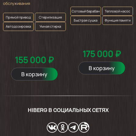
обслуживания
Сотовый барабан
Тепловой насос
Прямой привод
Стерилизация
Быстрая сушка
Функция памяти
Автодозировка
Умная стирка
175 000 ₽
155 000 ₽
В корзину
В корзину
HIBERG В СОЦИАЛЬНЫХ СЕТЯХ