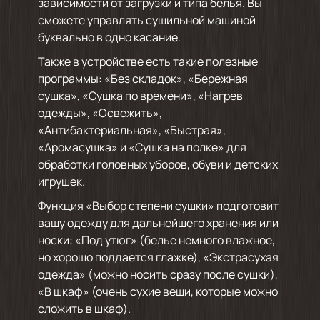
зависимости от загрузки и типа белья. Вы
сможете управлять сушильной машиной
буквально в одно касание.
Также в устройстве есть такие полезные
программы: «Без складок», «Бережная
сушка», «Сушка по времени», «Нагрев
одежды», «Освежить»,
«Антибактериальная», «Быстрая»,
«Аромасушка» и «Сушка на полке» для
обработки головных уборов, обуви и детских
игрушек.
Функция «Выбор степени сушки» подготовит
вашу одежду для дальнейшего хранения или
носки: «Под утюг» (белье немного влажное,
но хорошо поддается глажке), «Экстрасухая
одежда» (можно носить сразу после сушки),
«В шкаф» (очень сухие вещи, которые можно
сложить в шкаф).