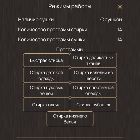
Режимы работы
Наличие сушки
С сушкой
Количество программ стирки
14
Количество программ сушки
14
Программы
Стирка деликатных
Быстрая стирка
тканей
Стирка детской
Стирка изделий из
одежды
шерсти
Стирка пуховых
Стирка спортивной
вещей
одежды
Стирка одеял
Стирка рубашек
Стирка нижнего
белья