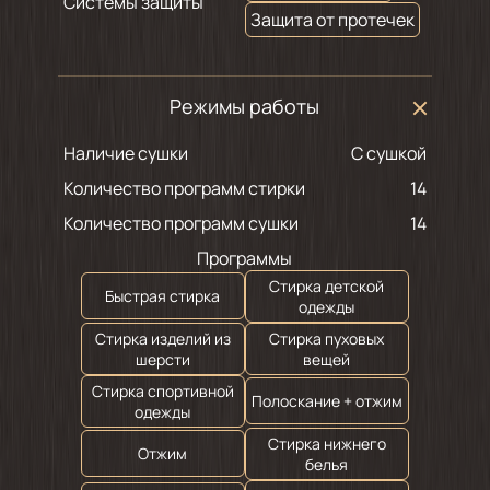
Системы защиты
Защита от протечек
Режимы работы
Наличие сушки
С сушкой
Количество программ стирки
14
Количество программ сушки
14
Программы
Стирка детской
Быстрая стирка
одежды
Стирка изделий из
Стирка пуховых
шерсти
вещей
Стирка спортивной
Полоскание + отжим
одежды
Стирка нижнего
Отжим
белья