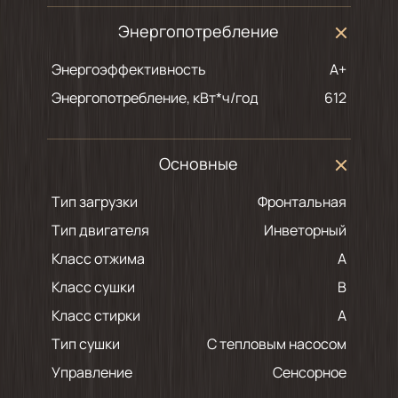
Энергопотребление
Энергоэффективность
A+
Энергопотребление, кВт*ч/год
612
Основные
Тип загрузки
Фронтальная
Тип двигателя
Инветорный
Класс отжима
A
Класс сушки
B
Класс стирки
A
Тип сушки
С тепловым насосом
Управление
Сенсорное