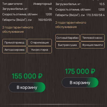
Тип двигателя:
Инверторный
Загрузка белья, кг:
10.5
Загрузка белья, кг:
16
Скорость отжима, об/мин:
1200
Скорость отжима, об/мин:
1200
Габариты (ВхШхГ), см
170.3/60/58.4
Габариты (ВхШхГ), см
160/60/65
2 года гарантийного
обслуживания
2 года гарантийного
обслуживания
Сотовый барабан
Тепловой насос
Прямой привод
Стерилизация
Быстрая сушка
Функция памяти
Автодозировка
Умная стирка
175 000 ₽
155 000 ₽
В корзину
В корзину