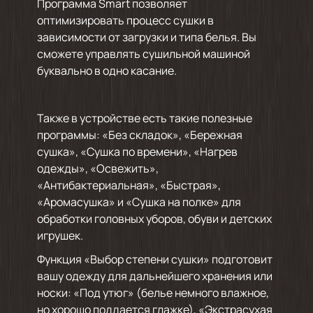
Программа Smart позволяет
оптимизировать процесс сушки в
зависимости от загрузки и типа белья. Вы
сможете управлять сушильной машиной
буквально в одно касание.
Также в устройстве есть такие полезные
программы: «Без складок», «Бережная
сушка», «Сушка по времени», «Нагрев
одежды», «Освежить»,
«Антибактериальная», «Быстрая»,
«Аромасушка» и «Сушка на полке» для
обработки головных уборов, обуви и детских
игрушек.
Функция «Выбор степени сушки» подготовит
вашу одежду для дальнейшего хранения или
носки: «Под утюг» (белье немного влажное,
но хорошо поддается глажке), «Экстрасухая