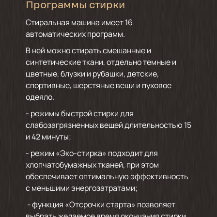
Программы стирки
Стиральная машина имеет 16
автоматических программ.
В ней можно стирать смешанные и
синтетические ткани, отдельно темные и
цветные, блузки и рубашки, детские,
спортивные, шерстяные вещи и пуховое
одеяло.
- режимы быстрой стирки для
слабозагрязненных вещей длительностью 15
и 42 минуты;
- режим «Эко-стирка» подходит для
хлопчатобумажных тканей, при этом
обеспечивает оптимальную эффективность
с меньшими энергозатратами;
- функция «Отсрочки старта» позволяет
выбрать желаемое время окончания стирки