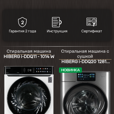
2
5
/
6
Гарантия 2 года
Инструкция
Сертификат
2025-03-02
Стиральная машина
Стиральная машина с
отличная машина. проста в управлении.
сушкой
HIBERG i-DDQ11 - 1014 W
функции подобраны с учётом реальных
HIBERG i-DDQ20 12814
потребностей. оптимальный вариант.
Sg
купила в связи с прломкой стиральной
машины, которая верой и правдой
отработала на износ более 13 лет.
эксплуатировалась нещадно. но эта
машина очевидно намного выигрывает.
прогресс на лицо. очень нравится, что
взвешивает загружаемое белье, есть
очистка барабана, гидрозатвор точно
нужен в городе. реальная защита от