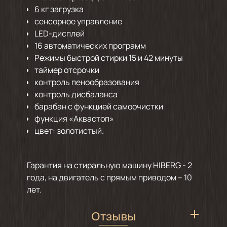
6 кг загрузка
сенсорное управление
LED-дисплей
16 автоматических программ
Режимы быстрой стирки 15 и 42 минуты
таймер отсрочки
контроль пенообразования
контроль дисбаланса
барабан с функцией самоочистки
функция «Аквастоп»
цвет: золотистый.
Гарантия на стиральную машину HIBERG - 2
года, на двигатель с прямым приводом – 10
лет.
Отзывы