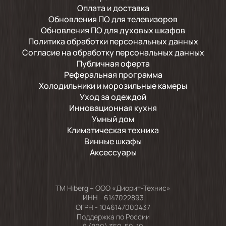
Счастлива приобретению, как ребенок
Оплата и доставка
велосипеду..!)) Низкий поклон
Обновления ПО для телевизоров
производителю и продавцу! Благодарю
Обновления ПО для духовых шкафов
администрацию сайта за возможность
Политика обработки персональных данных
приобретения в рассрочку, благодаря этой
Согласие на обработку персональных данных
опции.., управляю мечтой!!!))))) Спасибо
огромное!!!
Публичная оферта
Реферальная программа
Холодильники и морозильные камеры
Уход за одеждой
2024-01-06
Инновационная кухня
Умный дом
первый раз заказывал Озоон доставкой
Климатическая техника
крупную вещь , мастер подсоединил ,
Винные шкафы
единственный и важный момент слив воды
надо поднять не менее 60 см как в
Аксессуары
инструкции иначе электроника гючит будет
TM Hiberg – ООО «Диорит-Технис»
2023-07-18
ИНН - 6147022893
ОГРН - 1046147000437
Поддержка по России
Машинка обалденная.