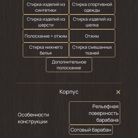
Стирка изделий из
Стирка спортивной
синтетики
одежды
Стирка изделий из
Стирка изделий из
шерсти
шелка
Полоскание + отжим
Отжим
Стирка нижнего
Стирка смешанных
белья
тканей
Дополнительное
полоскание
Корпус
Рельефная
поверхность
Особенности
барабана
конструкции
Сотовый барабан