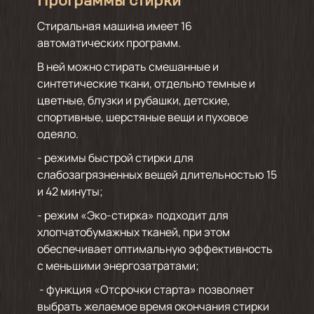
Программы стирки
Стиральная машина имеет 16
автоматических программ.
В ней можно стирать смешанные и
синтетические ткани, отдельно темные и
цветные, блузки и рубашки, детские,
спортивные, шерстяные вещи и пуховое
одеяло.
- режимы быстрой стирки для
слабозагрязненных вещей длительностью 15
и 42 минуты;
- режим «Эко-стирка» подходит для
хлопчатобумажных тканей, при этом
обеспечивает оптимальную эффективность
с меньшими энергозатратами;
- функция «Отсрочки старта» позволяет
выбрать желаемое время окончания стирки