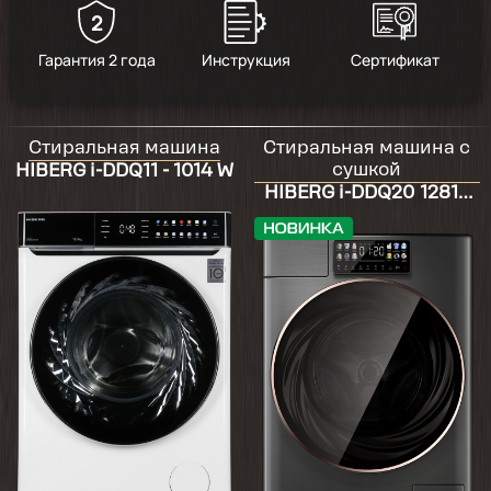
2
5
/
2
Гарантия 2 года
Инструкция
Сертификат
2024-06-29
Стиральная машина
Стиральная машина с
нет 30градусов , только 20и 40, на быстрой
сушкой
HIBERG i-DDQ11 - 1014 W
стирке отжим только 800, очень
HIBERG i-DDQ20 12814
понравилось автовзвешивание реально
Sg
работает, воду выносим вручную, если
немного стирать то воды очень мало
расходуется литров 20.
2024-05-07
Очень доволен данным выбором