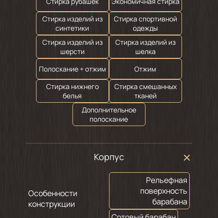
Стирка рубашек
Экономичная стирка
Стирка изделий из
Стирка спортивной
синтетики
одежды
Стирка изделий из
Стирка изделий из
шерсти
шелка
Полоскание + отжим
Отжим
Стирка нижнего
Стирка смешанных
белья
тканей
Дополнительное
полоскание
Корпус
Рельефная
поверхность
Особенности
барабана
конструкции
Сотовый барабан