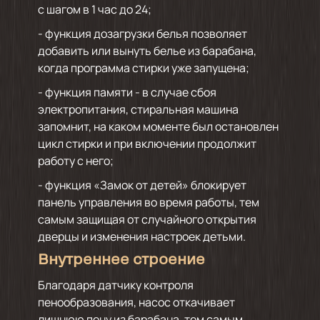
с шагом в 1 час до 24;
- функция дозагрузки белья позволяет
добавить или вынуть белье из барабана,
когда программа стирки уже запущена;
- функция памяти - в случае сбоя
электропитания, стиральная машина
запомнит, на каком моменте был остановлен
цикл стирки и при включении продолжит
работу с него;
- функция «Замок от детей» блокирует
панель управления во время работы, тем
самым защищая от случайного открытия
дверцы и изменения настроек детьми.
Внутреннее строение
Благодаря датчику контроля
пенообразования, насос откачивает
лишнюю пену из барабана, тем самым