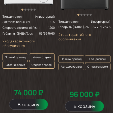
Тип двигателя:
Инверторный
Тип двигателя:
Инверторный
Загрузка белья, кг:
10.5
Габариты (ВхШхГ), см
84.7/60/63.6
Скорость отжима, об/мин:
1200
Габариты (ВхШхГ), см
85/59.5/60
2 года гарантийного
обслуживания
2 года гарантийного
обслуживания
Прямой привод
Умная стирка
Прямой привод
Led-дисплей
Стерилизация
Стирка с паром
Автодозировка
Стирка с паром
74 000 ₽
96 000 ₽
В корзину
В корзину