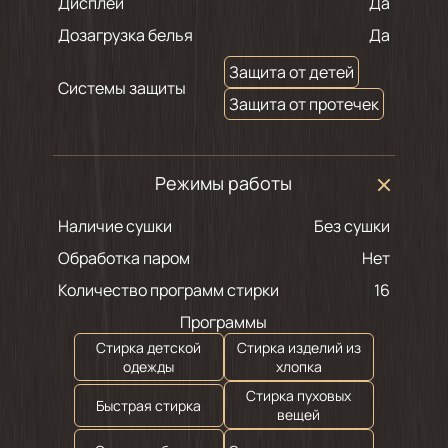
Дисплей
Да
Дозагрузка белья
Да
Защита от детей
Системы защиты
Защита от протечек
Режимы работы
Наличие сушки
Без сушки
Обработка паром
Нет
Количество программ стирки
16
Программы
Стирка детской
Стирка изделий из
одежды
хлопка
Стирка пуховых
Быстрая стирка
вещей