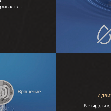
о
крывает ее
7 дв
В стирально