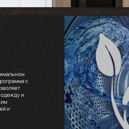
нимальном
Программа с
зволяет
 одежду и
жим
ей и