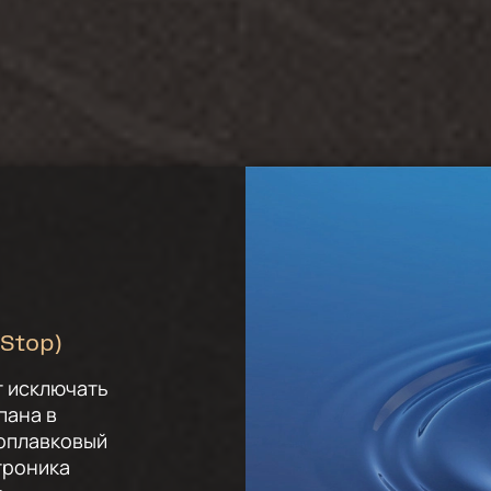
 Stop)
т исключать
пана в
поплавковый
троника