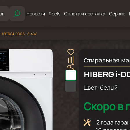
ог
Новости
Reels
Оплата и доставка
Сервис
HIBERG i-DDQ6 - 814 W
Стиральная м
HIBERG i-DD
Цвет:
белый
Скоро в 
2 года гар