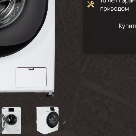
10 лет гара
приводом
Купит