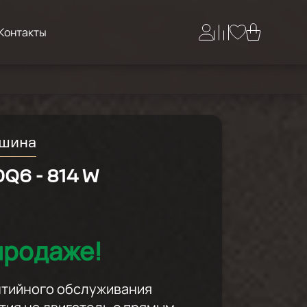
Контакты
ашина
Q6 - 814 W
продаже!
антийного обслуживания