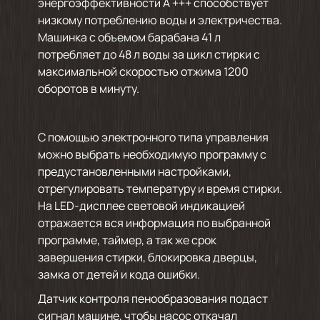
энергоэффективности А +++ способствует
низкому потреблению воды и электричества.
Машинка с объемом барабана 41 л
потребляет до 48 л воды за цикл стирки с
максимальной скоростью отжима 1200
оборотов в минуту.
С помощью электронного типа управления
можно выбрать необходимую программу с
предустановленными настройками,
отрегулировать температуру и время стирки.
На LED-дисплее световой индикацией
отражается вся информация по выбранной
программе, таймер, а так же срок
завершения стирки, блокировка дверцы,
замка от детей и кода ошибки.
Датчик контроля пенообразования подаст
сигнал машине, чтобы насос откачал