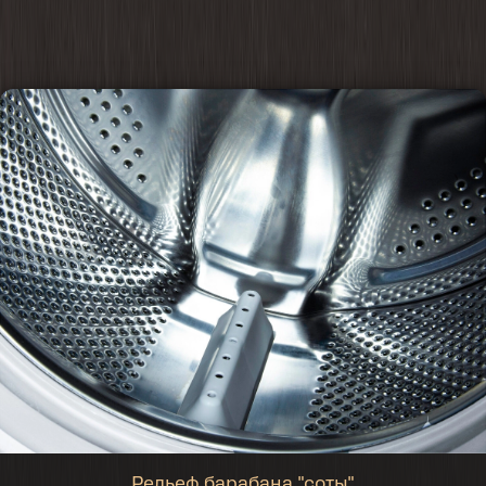
Рельеф барабана "соты"