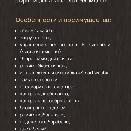
стирки. Модель выполнена в белом цвете.
Особенности и преимущества:
объем бака 41 л;
загрузка: 6 кг;
управление электронное с LED дисплеем
(числа и символы);
16 программ для стирки;
режим «Эко-стирка»;
интеллектуальная стирка «Smart wash»;
таймер отсрочки;
предварительная стирка;
контроль дисбаланса;
контроль пенообразования;
блокировка от детей;
режим «избранное»;
подсветка в барабане;
цвет: белый.