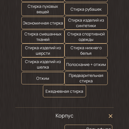
Стирка пуховых
Стирка рубашек
вещей
Стирка изделий из
Экономичная стирка
синтетики
Стирка смешанных
Стирка спортивной
тканей
одежды
Стирка изделий из
Стирка нижнего
шерсти
белья
Стирка изделий из
Полоскание + отжим
шелка
Предварительная
Отжим
стирка
Ежедневная стирка
Корпус