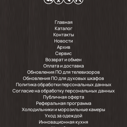
понял как работает шланг аквастоп. В
общем стиралкой очень доволен. Рад что
купил её, а не другую. Да и вариантов
подобных раз, два и обчёлся. Надеюсь по
Главная
надежности будет лучше старых LG.
Каталог
Контакты
Новости
2024-11-26
Архив
Сервис
👍
Возврат и обмен
Оплата и доставка
Обновления ПО для телевизоров
Показать ещё
Обновления ПО для духовых шкафов
Политика обработки персональных данных
Согласие на обработку персональных данных
Публичная оферта
Реферальная программа
Холодильники и морозильные камеры
Уход за одеждой
Инновационная кухня