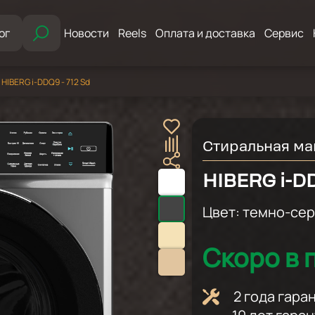
ог
Новости
Reels
Оплата и доставка
Сервис
IBERG i-DDQ9 - 712 Sd
Стиральная м
HIBERG i-DD
Цвет:
темно-се
Скоро в 
2 года гар