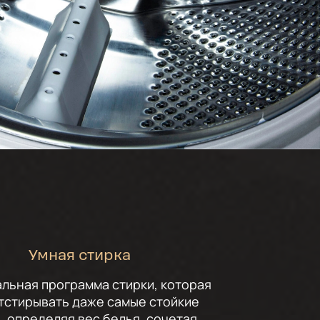
Умная стирка
льная программа стирки, которая
тстирывать даже самые стойкие
, определяя вес белья, сочетая