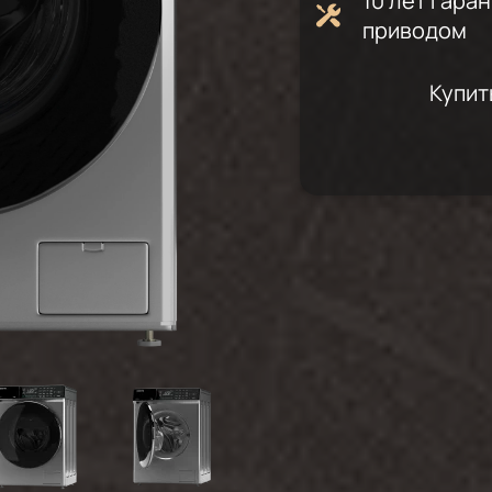
10 лет гара
приводом
Купит