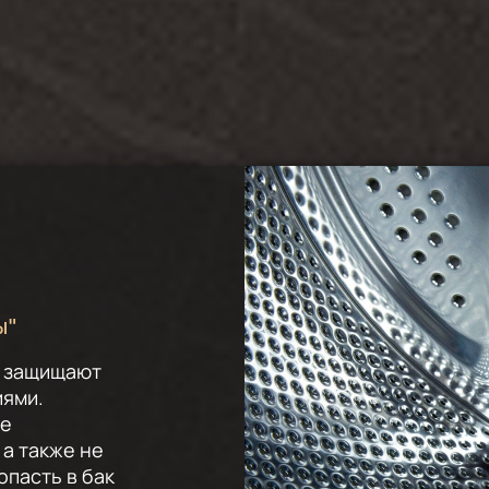
ы"
ю защищают
иями.
ше
 а также не
пасть в бак