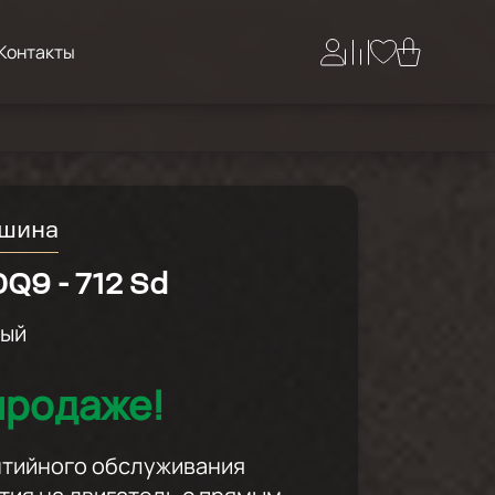
Контакты
ашина
Q9 - 712 Sd
рый
продаже!
антийного обслуживания