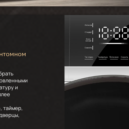
антомном
брать
новленными
атуру и
плее
, таймер,
 дверцы,