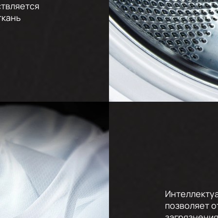
ствляется
ткань
Интеллектуа
позволяет о
загрязнения